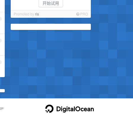
开始试用
Promoted by
ris
PRO
3
4
5
ge