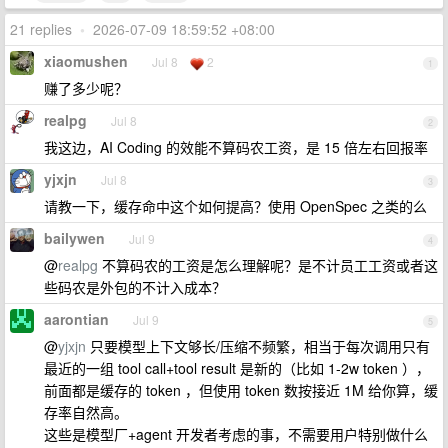
21 replies
•
2026-07-09 18:59:52 +08:00
xiaomushen
Jul 8
2
1
赚了多少呢？
realpg
Jul 8
2
我这边，AI Coding 的效能不算码农工资，是 15 倍左右回报率
yjxjn
Jul 8
3
请教一下，缓存命中这个如何提高？使用 OpenSpec 之类的么
bailywen
Jul 9
4
@
realpg
不算码农的工资是怎么理解呢？是不计员工工资或者这
些码农是外包的不计入成本？
aarontian
Jul 9
5
@
yjxjn
只要模型上下文够长/压缩不频繁，相当于每次调用只有
最近的一组 tool call+tool result 是新的（比如 1-2w token ），
前面都是缓存的 token ，但使用 token 数按接近 1M 给你算，缓
存率自然高。
这些是模型厂+agent 开发者考虑的事，不需要用户特别做什么