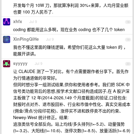
开发每个月 10W 刀，那就算净利润 30%+来算，人均月营业额
也要 100 万人民币了.
xhfx
Jul 9
18
coding 都能用这么多啊，现在业务 coding 也不了几个 token
XinPingQiHe
Jul 9
19
我也不懂这里面的赚钱逻辑，希望你们花这么大量 token 的 ，
能展开讲讲。
syyyyy
Jul 9
20
让 CLAUDE 测了一下对比，有个点需要跟作者分享下。首先作
为行情通道做的非常好。
但同时想分享一组测试结果,供你和使用者参考。我们把 SDK 中
信号类功能背后的思想,按学术文献口径构造成因子,在 A 股沪深
主板做了 12 年(2014-2026,149 个月度截面)的验证,口径包含:
财报时点对齐、退市股回补、行业和市值中性化、真实交易成本
(佣金/滑点/分段印花税)、涨停买不进和跌停卖不出的约束、
Newey-West 统计修正。结果:
追涨类信号全部反向。站上均线/多头排列(t=-5.2)、动量强势
(t=-3.2)、大阳线(t=-10.6)、涨停次数(t=-8.5)、放量活跃(t=-6.9)