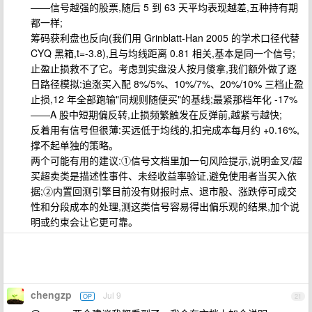
——信号越强的股票,随后 5 到 63 天平均表现越差,五种持有期
都一样;
筹码获利盘也反向(我们用 Grinblatt-Han 2005 的学术口径代替
CYQ 黑箱,t=-3.8),且与均线距离 0.81 相关,基本是同一个信号;
止盈止损救不了它。考虑到实盘没人按月傻拿,我们额外做了逐
日路径模拟:追涨买入配 8%/5%、10%/7%、20%/10% 三档止盈
止损,12 年全部跑输"同规则随便买"的基线;最紧那档年化 -17%
——A 股中短期偏反转,止损频繁触发在反弹前,越紧亏越快;
反着用有信号但很薄:买远低于均线的,扣完成本每月约 +0.16%,
撑不起单独的策略。
两个可能有用的建议:①信号文档里加一句风险提示,说明金叉/超
买超卖类是描述性事件、未经收益率验证,避免使用者当买入依
据;②内置回测引擎目前没有财报时点、退市股、涨跌停可成交
性和分段成本的处理,测这类信号容易得出偏乐观的结果,加个说
明或约束会让它更可靠。
chengzp
Jul 9
OP
21