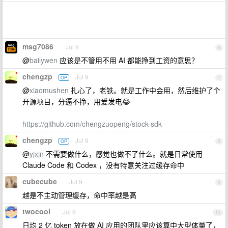
msg7086
Jul 9
6
@
bailywen
应该是不管用不用 AI 都能挣到工资的意思？
chengzp
Jul 9
OP
7
@
xiaomushen
扎心了，老铁。就是工作中会用，然后维护了个
开源项目，分逼不挣，用爱发电😂
https://github.com/chengzuopeng/stock-sdk
chengzp
Jul 9
OP
8
@
yjxjn
不需要做什么，感觉也做不了什么。就是日常使用
Claude Code 和 Codex ，没有特意关注过缓存命中
cubecube
Jul 9
9
越是不主动管理缓存，命中率越是高
twocool
Jul 9
10
日均 2 亿 token 放在做 AI 应用的团队里应该算中大型体量了，