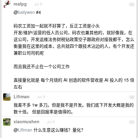
realpg
Jul 9
15
@
bailywen
#4
码农工资加一起就不好算了，反正工资是小头
开发/维护/运营的低人员公司，码农也兼其他的，就好像我，在
这公司，开发运维法务财税钻政策空子跟政府对接我都干，怎么
衡量我在这里的成本，总共就四个跟技术沾边的人，有个开发还
兼职公司司机呢
而且我还不止在一个公司工作
直接量化就是 每个月烧的 AI 创造的软件营收是 AI 投入的 15 倍
左右
Liftman
Jul 9
16
我差不多 1w 多刀。但是我不是开发。我们底下开发大概是我的
数十倍。 但是回报率是值得的。
xiaomushen
Jul 9
17
@
Liftman
什么生意这么赚钱？量化？