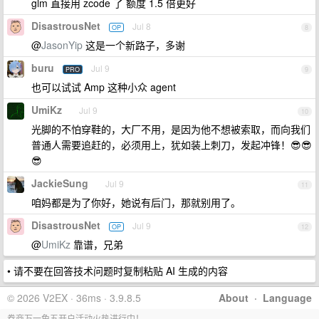
glm 直接用 zcode 了 额度 1.5 倍更好
DisastrousNet
Jul 8
OP
8
@
JasonYip
这是一个新路子，多谢
buru
Jul 9
PRO
9
也可以试试 Amp 这种小众 agent
UmiKz
Jul 9
10
光脚的不怕穿鞋的，大厂不用，是因为他不想被索取，而向我们
普通人需要追赶的，必须用上，犹如装上刺刀，发起冲锋！😎😎
😎
JackieSung
Jul 9
11
咱妈都是为了你好，她说有后门，那就别用了。
DisastrousNet
Jul 9
OP
12
@
UmiKz
靠谱，兄弟
• 请不要在回答技术问题时复制粘贴 AI 生成的内容
© 2026 V2EX · 36ms · 3.9.8.5
About
·
Language
券商万一免五开户活动火热进行中！