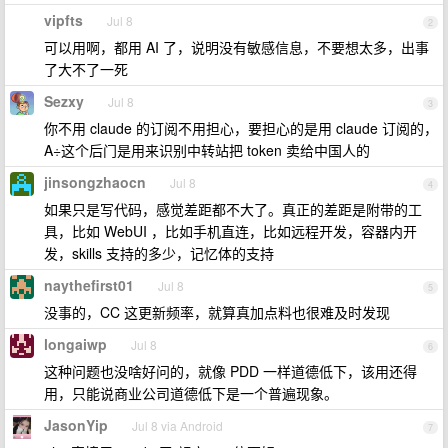
vipfts
Jul 8
2
可以用啊，都用 AI 了，说明没有敏感信息，不要想太多，出事
了大不了一死
Sezxy
Jul 8
3
你不用 claude 的订阅不用担心，要担心的是用 claude 订阅的，
A÷这个后门是用来识别中转站把 token 卖给中国人的
jinsongzhaocn
Jul 8
4
如果只是写代码，感觉差距都不大了。真正的差距是附带的工
具，比如 WebUI ，比如手机直连，比如远程开发，容器内开
发，skills 支持的多少，记忆体的支持
naythefirst01
Jul 8
5
没事的，CC 这更新频率，就算真加点料也很难及时发现
longaiwp
Jul 8
6
这种问题也没啥好问的，就像 PDD 一样道德低下，该用还得
用，只能说商业公司道德低下是一个普遍现象。
JasonYip
Jul 8 via Android
7