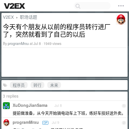
V2EX
职场话题
›
今天有个朋友从以前的程序员转行进厂
了，突然就看到了自己的以后
By
programMrxu
at Jul 8 · 1949 views
程序员
转行
未来
3 replies
XuDongJianSama
Jul 8
1
提前做准备，从今天开始骑电动车上下班，练好车技好送外卖。
programMrxu
Jul 9
OP
2