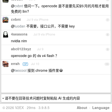
@
cvbnt
借问一下。opencode 是不是要先买$5/月的月租才能用
免费的 llm?
cvbnt
Jul 9 via iPhone
7
@
luodan
不需要，接口公开，不需要 key
4seasons
Jul 9 via iPhone
8
nvidia nim
abc0123xyz
Jul 9
9
opencode go 的 ds v4 flash ？
errah
Jul 10
OP
10
@
twocool
接到 chrome 插件里😭
• 请不要在回答技术问题时复制粘贴 AI 生成的内容
© 2026 V2EX · 29ms · 3.9.8.5
About
·
Language