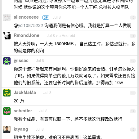
问题, 重点是沟通, 你没办法一边做一边沟通,尤其是你拉团队的
时候,就你说的这个项目你总不能一个人干吧,总得拉人搞团队
silenceeeee
Jul 8
OP
10
@
ycl10875222
沟通我倒是有信心哦。我就是打算一个人做啊
RmondJone
Jul 8 via Android
11
按人天算啊，一人天 1500RMB ，自己估工时，多估点就行，多
的就是你的利润
jyIssac
Jul 8
12
你这个流程听起来有问题啊，你谈好原来的仓储、订单怎么接入
了吗。如果做得简单点的谈几万块就可以了，如果需求还要对接
他们的旧系统，还要包长时间的售后运维，那得再加 10w
JackMaMa
Jul 8
13
20 万
schedler
Jul 8
14
我有个成品，有意可以聊一下，差不多就这流程改改就行
ktyang
Jul 8
15
初生牛犊不怕虎，难的可不是表面上这单需求。