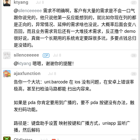
ktyang
Jul 8
27
@
silenceeeee
需求不明确啊，客户有大量的需求是不会一口气
跟你说完的，他只说他第一反应能想到的，就比如你现在列的都
是正向的，异常情况、延伸的需求啥也没说，大概率后面会变八
百回，而且业务需求背后还有一大堆技术需求，反正撸个 demo
很好说，真做一个长期用的系统肯定要踩很多坑，多要点钱总归
是没错的。
silenceeeee
Jul 8
OP
28
@
ktyang
嗯嗯，谢谢你的提醒！
ajaxfunction
Jul 8
29
告你一个大坑：uni.barcode 在 ios 没有问题，在安卓上错误率
极高，甚至扫柏油马路都能 扫出内容来。
如果是 pda 你肯定要用到广播的，要不 pda 按键没有办法，触
发扫码功能。
路径是：键盘助手设置 映射按键和广播方式，uniapp 监听广
播，然后解码
Oldletter
Jul 9
2