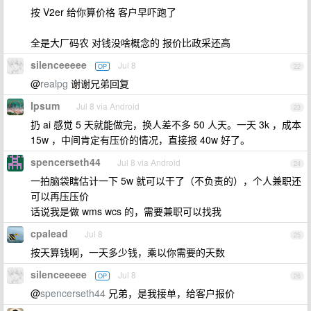
按 V2er 给你算价格 客户早吓跑了
全是大厂码农 对钱没啥概念的 报价比政采还高
silenceeeee
Jul 8
OP
22
@
realpg
谢谢兄弟回复
Ipsum
Jul 8 via Android
23
扔 ai 感觉 5 天就能做完，换人差不多 50 人天。一天 3k ，成本
15w ，中间肯定有压价的情况，直接报 40w 好了。
spencerseth44
Jul 8 via Android
24
一拍脑袋瞎估计一下 5w 就可以干了（不负责的），个人兼职还
可以再压压价
话说我是做 wms wcs 的，需要兼职可以找我
cpalead
Jul 8
25
按天算钱啊，一天多少钱，乘以你需要的天数
silenceeeee
Jul 8
OP
26
@
spencerseth44
兄弟，是我接单，给客户报价