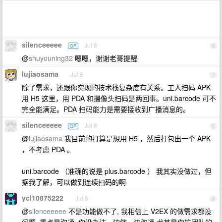
silenceeeee
Jul 8
OP
6
@
shuyouning32
嗯嗯，谢谢老哥提醒
lujiaosama
Jul 8
7
除了需求，还跟你实现的技术栈复杂度有关系。工人扫码 APK
用 H5 这里，用 PDA 和摄像头扫码是两回事。uni.barcode 可不
完全能满足。PDA 扫码能力是需要接收到广播消息的。
silenceeeee
Jul 8
OP
8
@
lujiaosama
我目前的打算是想用 H5 ，然后打包出一个 APK
，不考虑 PDA 。
uni.barcode （准确的说是 plus.barcode ） 我其实没做过，但
据我了解，可以做到连续扫码的啊
ycl10875222
Jul 8
9
@
silenceeeee
不是功能做不了, 我相信上 V2EX 的做需求都没