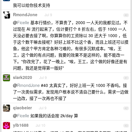
我可以给你技术支持
RmondJone
Jul 9
40
@
Ficelle
基本行情价，不算贵了，2000 一人天的我都见过。不
过现在 AI 流行起来了，估计要打个 8 折左右，低于 1000 一人
天没必要去接了啊，你算算你的工资除以 30 还大于 1000 ，低
于这个数干嘛去接呢？好好上班不比这个香，而且上班还可以摸
鱼，他这个甲方肯定各种刁难的，有很多沉默成本。"唉，王
工，这个做的有点问题，我要的效果不是这样的，能不能改一
下。"你改完了，花了一晚上。"唉，王工，这个做的好像还是有
问题，我还是觉得第一版好"
slark2020
Jul 9
41
@
RmondJone
#40 太真实了，好好上班一天 1000 不香吗。接
了一次类似需求，发现用户根本说不清自己要什么，需求一边做
一边改，接了一次再也不接了
qiaobeier
Jul 9
42
@
Ficelle
如果我的话会按 2k/day 算
ylb1688
Jul 10
43