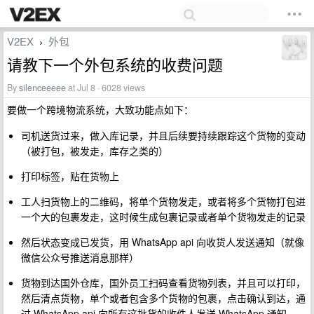
V2EX
外包
›
请教下一个外包系统的收费问题
By
silenceeeee
at Jul 8 · 6028 views
要做一个跨境物流系统，大致功能点如下：
司机送货过来，做入库记录，并且后续要持续跟踪这个货物的变动
（被打包，被发走，库存之类的）
打印标签，贴在货物上
工人扫货物上的二维码，将单个货物发走，或者将多个货物打包进
一个大的包裹发走，这时候生成包裹记录或者单个货物发走的记录
然后状态变成已发货，用 WhatsApp api 向收货人发送通知（就像
微信公众号推送消息那样）
货物到达国外仓库，国外员工扫码查看货物列表，并且可以打印，
然后清点货物，单个或者包含多个货物的包裹，点击确认到达，通
过 WhatsApp api 向所有这批货的收件人发送 WhatsApp 通知