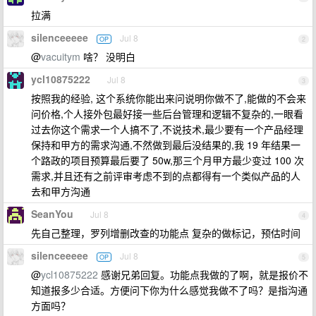
拉满
silenceeeee
Jul 8
OP
2
@
vacuitym
啥？ 没明白
ycl10875222
Jul 8
3
按照我的经验, 这个系统你能出来问说明你做不了,能做的不会来
问价格,个人接外包最好接一些后台管理和逻辑不复杂的,一眼看
过去你这个需求一个人搞不了,不说技术,最少要有一个产品经理
保持和甲方的需求沟通,不然做到最后没结果的,我 19 年结果一
个路政的项目预算最后要了 50w,那三个月甲方最少变过 100 次
需求,并且还有之前评审考虑不到的点都得有一个类似产品的人
去和甲方沟通
SeanYou
Jul 8
4
先自己整理，罗列增删改查的功能点 复杂的做标记，预估时间
silenceeeee
Jul 8
OP
5
@
ycl10875222
感谢兄弟回复。功能点我做的了啊，就是报价不
知道报多少合适。方便问下你为什么感觉我做不了吗？是指沟通
方面吗？