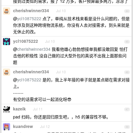
接到过类似的需求，报了 12 万多，客户预算最多两万，凉凉了
cherishwinner334
Jul 10
44
@
ycl10875222
点了，单纯从技术栈来看是没什么问题的，但是
你涉及到这种跨境物流系统，你没有人去对接需求，到头来就是
无休止的改。
ycl10875222
Jul 10
45
@
cherishwinner334
我看他雄心勃勃想接单我都没敢回复 怕打
击他的积极性 没自己做的过大型外包的真说不出我上面那些问
题
cherishwinner334
Jul 10
46
@
ycl10875222
是的，我上半年接的单子就是差点砸在需求对接
上。
-------
有空的话需求可以一起消化呀😎
kazeik
Jul 11
47
pad 扫码，你还是回归原生吧，，h5 的兼容性不够。
kuandrew
Jul 12
48