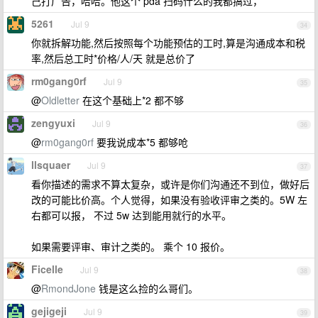
己打广告，哈哈。他这个 pda 扫码什么的我都搞过，
5261
Jul 9
34
你就拆解功能,然后按照每个功能预估的工时,算是沟通成本和税
率,然后总工时*价格/人/天 就是总价了
rm0gang0rf
Jul 9
35
@
Oldletter
在这个基础上*2 都不够
zengyuxi
Jul 9
36
@
rm0gang0rf
要我说成本*5 都够呛
llsquaer
Jul 9
37
看你描述的需求不算太复杂，或许是你们沟通还不到位，做好后
改的可能比价高。个人觉得，如果没有验收评审之类的。5W 左
右都可以报， 不过 5w 达到能用就行的水平。
如果需要评审、审计之类的。 乘个 10 报价。
Ficelle
Jul 9
38
@
RmondJone
钱是这么捡的么哥们。
gejigeji
Jul 9
39