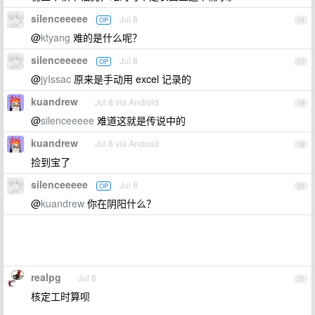
silenceeeee
Jul 8
OP
16
@
ktyang
难的是什么呢？
silenceeeee
Jul 8
OP
17
@
jyIssac
原来是手动用 excel 记录的
kuandrew
Jul 8 via Android
18
@
silenceeeee
难道这就是传说中的
kuandrew
Jul 8 via Android
19
捡到宝了
silenceeeee
Jul 8
OP
20
@
kuandrew
你在阴阳什么？
realpg
Jul 8
21
核定工时算呗