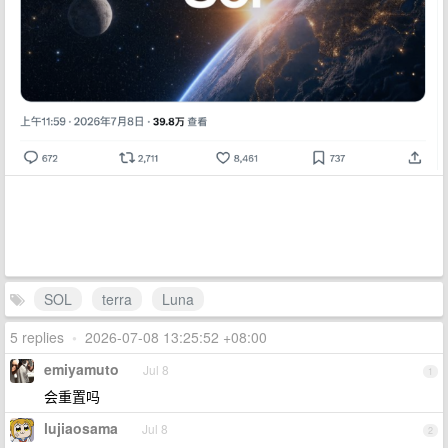
SOL
terra
Luna
5 replies
•
2026-07-08 13:25:52 +08:00
emiyamuto
Jul 8
1
会重置吗
lujiaosama
Jul 8
2