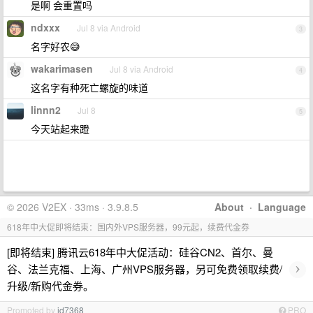
是啊 会重置吗
ndxxx
Jul 8 via Android
3
名字好农😅
wakarimasen
Jul 8 via Android
4
这名字有种死亡螺旋的味道
linnn2
Jul 8
5
今天站起来蹬
© 2026 V2EX · 33ms · 3.9.8.5
About
·
Language
618年中大促即将结束：国内外VPS服务器，99元起，续费代金券
[即将结束] 腾讯云618年中大促活动：硅谷CN2、首尔、曼
›
谷、法兰克福、上海、广州VPS服务器，另可免费领取续费/
升级/新购代金券。
Promoted by
id7368
PRO