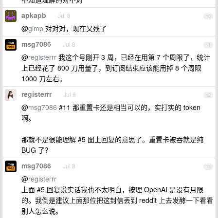
apkapb
Jul 8
10
@
gimp
对对对，现在又残了
msg7086
Jul 8
11
@
registerrr
我这个号刚开 3 周，已经在用第 7 个周限了，统计
上已经花了 800 刀用量了，到订阅结束应该能用掉 8 个周限
1000 刀左右。
registerrr
Jul 8
12
@
msg7086
#11 那重置卡还是相当可以的，实打实的 token
啊。
那就不是很能理解 #5 图上回复的意思了。重置卡被吞就是纯
BUG 了？
msg7086
Jul 8
13
@
registerrr
上面 #5 回复说实话我也不太明白，按理 OpenAI 是没有月限
的。我倒是建议上面那位把这封信丢到 reddit 上去发酵一下看看
别人怎么说。