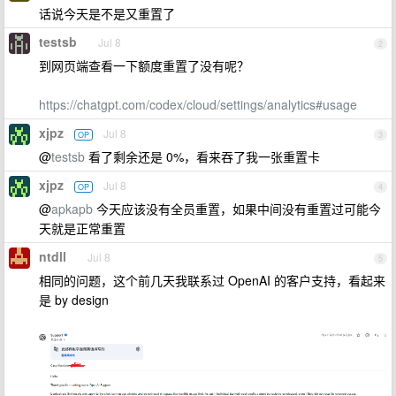
话说今天是不是又重置了
testsb
Jul 8
2
到网页端查看一下额度重置了没有呢？
https://chatgpt.com/codex/cloud/settings/analytics#usage
xjpz
Jul 8
OP
3
@
testsb
看了剩余还是 0%，看来吞了我一张重置卡
xjpz
Jul 8
OP
4
@
apkapb
今天应该没有全员重置，如果中间没有重置过可能今
天就是正常重置
ntdll
Jul 8
5
相同的问题，这个前几天我联系过 OpenAI 的客户支持，看起来
是 by design