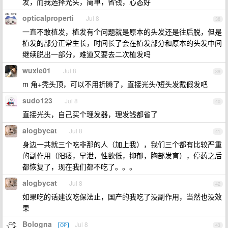
发，而我选择光头，简单，省钱，心态好
opticalproperti
Jul 8
38
一直不敢植发，植发有个问题就是原本的头发还是往后脱，但是
植发的部分正常生长，时间长了会在植发部分和原本的头发中间
继续脱出一部分，难道又要去二次植发吗
wuxie01
Jul 8
39
m 角+秃头顶，可以不用折腾了，直接光头/短头发戴假发吧
sudo123
Jul 8
40
直接光头，自己买个理发器，理发钱都省了
alogbycat
Jul 8
41
身边一共就三个吃非那的人（加上我），我们三个都有比较严重
的副作用（阳痿，早泄，性欲低，抑郁，胸部发育），停药之后
都恢复了，现在我们都不吃了。。。
alogbycat
Jul 8
42
如果吃的话建议吃保法止，国产的我吃了没副作用，当然也没效
果
Bologna
Jul 8
OP
43