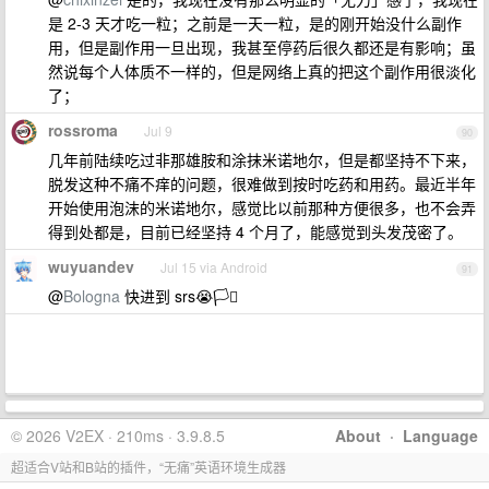
是 2-3 天才吃一粒；之前是一天一粒，是的刚开始没什么副作
用，但是副作用一旦出现，我甚至停药后很久都还是有影响；虽
然说每个人体质不一样的，但是网络上真的把这个副作用很淡化
了；
rossroma
Jul 9
90
几年前陆续吃过非那雄胺和涂抹米诺地尔，但是都坚持不下来，
脱发这种不痛不痒的问题，很难做到按时吃药和用药。最近半年
开始使用泡沫的米诺地尔，感觉比以前那种方便很多，也不会弄
得到处都是，目前已经坚持 4 个月了，能感觉到头发茂密了。
wuyuandev
Jul 15 via Android
91
@
Bologna
快进到 srs😭🏳️‍⚧️
© 2026 V2EX · 210ms · 3.9.8.5
About
·
Language
超适合V站和B站的插件，“无痛”英语环境生成器