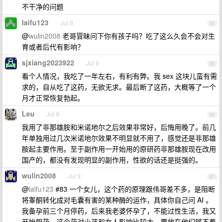
不干净的问题
laifu123
Jul 8
84
@
wulin2008
老哥冒昧问下你有孩子吗？吃了这么久会不会对生
育或者后代有影响？
sjxiang2023922
Jul 9
85
看个人情况，我吃了一年左右，有利有弊。我 sex 这块儿蛮有需
求的，自从吃了这药，无欲无求。最后断了这药，大概等了一个
月才正常恢复勃起。
Leu
Jul 9
86
我用了非那雄胺和米诺地尔之后效果非常好，后悔用晚了。前几
年单独用过几次米诺地尔效果不明显就不用了，感觉还是非那雄
胺起主要作用。至于副作用一开始用的原研药非那雄胺现在改用
国产的，都没有发现明显的副作用，性欲的话还是挺强的。
wulin2008
Jul 9
87
@
laifu123
#83 一个女儿，这个药的原理跟伟哥差不多，是阻断
将睾酮转化成对毛囊有害的某种酶的运作，具体你自己问 AI 。
我备孕前三个月停药，后来我老婆怀孕了，不能过性生活，我又
开始服药。这个药对小孩和女人影响比较大，要放在他们够不着