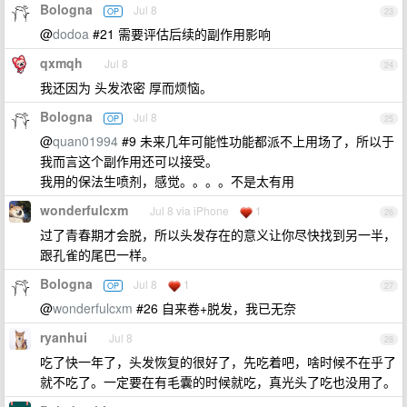
Bologna
Jul 8
OP
23
@
dodoa
#21 需要评估后续的副作用影响
qxmqh
Jul 8
24
我还因为 头发浓密 厚而烦恼。
Bologna
Jul 8
OP
25
@
quan01994
#9 未来几年可能性功能都派不上用场了，所以于
我而言这个副作用还可以接受。
我用的保法生喷剂，感觉。。。。不是太有用
wonderfulcxm
Jul 8 via iPhone
1
26
过了青春期才会脱，所以头发存在的意义让你尽快找到另一半，
跟孔雀的尾巴一样。
Bologna
Jul 8
1
OP
27
@
wonderfulcxm
#26 自来卷+脱发，我已无奈
ryanhui
Jul 8
28
吃了快一年了，头发恢复的很好了，先吃着吧，啥时候不在乎了
就不吃了。一定要在有毛囊的时候就吃，真光头了吃也没用了。