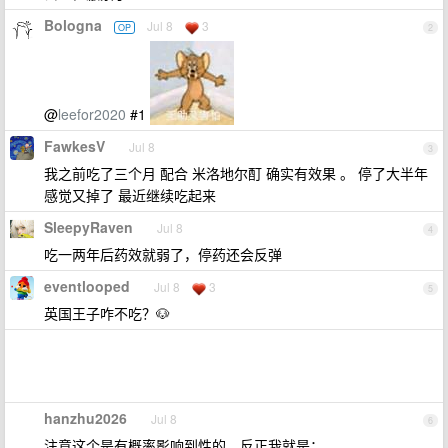
Bologna
Jul 8
3
OP
2
@
leefor2020
#1
FawkesV
Jul 8
3
我之前吃了三个月 配合 米洛地尔酊 确实有效果 。 停了大半年
感觉又掉了 最近继续吃起来
SleepyRaven
Jul 8
4
吃一两年后药效就弱了，停药还会反弹
eventlooped
Jul 8
3
5
英国王子咋不吃？🐶
hanzhu2026
Jul 8
6
注意这个是有概率影响到性的，反正我就是；