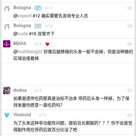
Bologna
Jul 8
OP
18
@
vopsoft
#12 确实需要先咨询专业人员
Bologna
Jul 8
OP
19
@
ruolis
#16 双管齐下
Mjhhh
Jul 8
1
20
@
huzhihang32
好像后脑移植的头发一般不会掉，但是没种植的
区域会接着掉
dodoa
Jul 8
21
如果是遗传吃药那真是治标不治本 停药后头发一样掉，为了保
持发量你愿意一直吃药吗？
Vindroid
Jul 8
22
为了头发这种非功能性问题，提前且长期服药？？？你不会是觉
得副作用在停药后就百分比没了吧