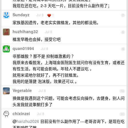
我现在还在吃，2-3 天吃一片，目前没有什么副作用了；
Sundayz
Jul 8
1
7
家族基因遗传，老老实实做植发，其他的都没用。
huzhihang32
Jul 8
8
植发早晚也会掉，接受它吧
quan01994
Jul 8
9
非那雄胺 ? 那不是 抑制雄激素的 ？
我原来去看脱发，上海瑞金医院医生就问你有没有生育，或者还
有性生活，有可能会影响。年轻人不建议吃 ，
就用米诺地尔就好了，再不行就植发。
我用的是落健 泡沫版，效果还可以 。
Vegetable
Jul 8
10
换做是我遇到这个问题，可能会考虑反向操作，去健身，别人问
头发我就说睾酮打多了
chixinzei
Jul 8
11
@
hanzhu2026
目前没有什么副作用了---老哥咨询下，是现在吃
不影响性了嘛