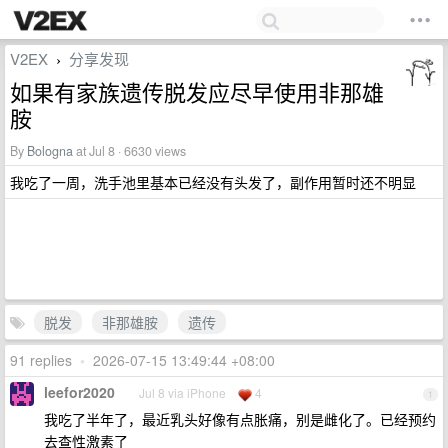
V2EX
分享发现
›
如果有家族遗传脱发应尽早使用非那雄
胺
By
Bologna
at Jul 8 · 6630 views
我吃了一周，洗手池里基本已经没有头发了，副作用暂时还不明显
脱发
非那雄胺
遗传
91 replies
•
2026-07-15 13:49:44 +08:00
leefor2020
Jul 8 via iPhone
4
1
我吃了半年了，最近乳头好像有点胀痛，别是雌化了。已经预约
去查性激素了