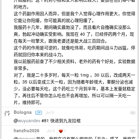
的地方。
这个药副作用因人而异，但是我个人觉得心理作用更大，你觉得
它能让你阳痿，你可能真的就心理阳痿了。
我服药十几年，期间确实晨勃没了，而且看片自撸确实没那么
爽，勃起冲动确实受影响。我现在 40 了，已经停药两个月，现
在每天一柱擎天，跟我老婆还是能大战三百回合。
这个药的作用是可逆的，就像吃伟哥，吃药期间战斗力凶猛，停
药就回归你本来的战斗力。
我以前服药前查了不少相关资料，老外的药有个好处，实验数据
非常多。
对了，我是二十多岁时，每天一粒 1mg ，30 以后，改成两天一
粒，35 以后变成三天一粒，因为随着年龄增大，睾酮分泌也减
少，没必要每天吃，这个药吃三个月到半年，基本上发量就稳定
了，再往后不管你怎么吃也不会再增加，所以可以隔一天吃一
片，维持即可。
Bologna
Jul 9
OP
88
@
wuyuandev
#81 快进到九龙拉棺
hanzhu2026
Jul 9
1
89
@
chixinzei
是的，我现在没有那么明显的「无力」感了，我现在