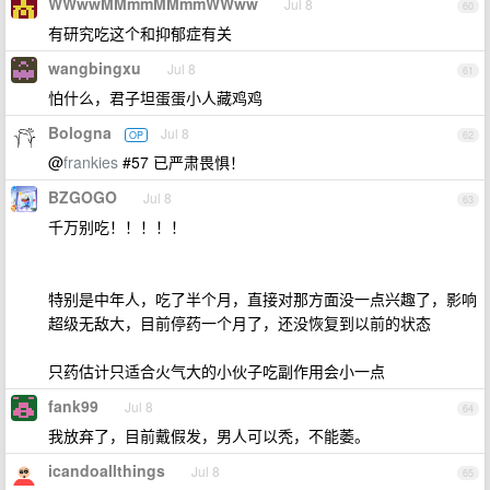
WWwwMMmmMMmmWWww
Jul 8
60
有研究吃这个和抑郁症有关
wangbingxu
Jul 8
61
怕什么，君子坦蛋蛋小人藏鸡鸡
Bologna
Jul 8
OP
62
@
frankies
#57 已严肃畏惧！
BZGOGO
Jul 8
63
千万别吃！！！！！
特别是中年人，吃了半个月，直接对那方面没一点兴趣了，影响
超级无敌大，目前停药一个月了，还没恢复到以前的状态
只药估计只适合火气大的小伙子吃副作用会小一点
fank99
Jul 8
64
我放弃了，目前戴假发，男人可以秃，不能萎。
icandoallthings
Jul 8
65