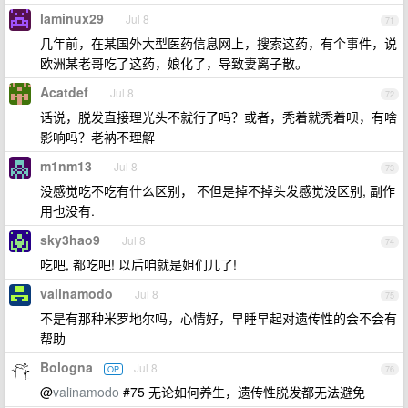
laminux29
Jul 8
71
几年前，在某国外大型医药信息网上，搜索这药，有个事件，说
欧洲某老哥吃了这药，娘化了，导致妻离子散。
Acatdef
Jul 8
72
话说，脱发直接理光头不就行了吗？或者，秃着就秃着呗，有啥
影响吗？老衲不理解
m1nm13
Jul 8
73
没感觉吃不吃有什么区别， 不但是掉不掉头发感觉没区别, 副作
用也没有.
sky3hao9
Jul 8
74
吃吧, 都吃吧! 以后咱就是姐们儿了!
valinamodo
Jul 8
75
不是有那种米罗地尔吗，心情好，早睡早起对遗传性的会不会有
帮助
Bologna
Jul 8
OP
76
@
valinamodo
#75 无论如何养生，遗传性脱发都无法避免