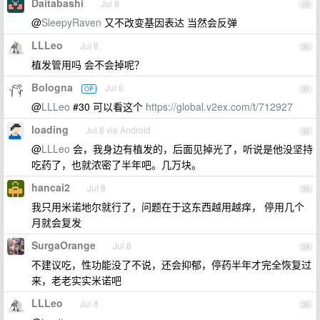
Daitabashi
Jul 8
29
@
SleepyRaven
又不改变基因表达 当然会反弹
LLLeo
Jul 8
30
植发管用吗 会不会掉呢？
Bologna
Jul 8
OP
31
@
LLLeo
#30 可以看这个
https://global.v2ex.com/t/712927
loading
Jul 8 via Android
32
@
LLLeo
会，我身边有植发的，后面见掉光了，听说是他没坚持
吃药了，也就浓密了半年吧。几万块。
hancai2
Jul 8
33
我只用米诺地尔就行了，问题在于这东西越用越痒， 停用几个
月就会复发
SurgaOrange
Jul 8
34
不建议吃，性功能没了不说，还会抑郁，停药半年才完全恢复过
来，老老实实米诺吧
LLLeo
Jul 8
35