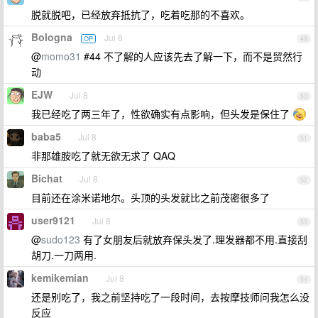
脱就脱吧，已经放弃抵抗了，吃着吃那的不喜欢。
Bologna
Jul 8
OP
49
@
momo31
#44 不了解的人应该先去了解一下，而不是贸然行
动
EJW
Jul 8
50
我已经吃了两三年了，性欲确实有点影响，但头发是保住了
baba5
Jul 8
51
非那雄胺吃了就无欲无求了 QAQ
Bichat
Jul 8
52
目前还在涂米诺地尔。头顶的头发就比之前茂密很多了
user9121
Jul 8
53
@
sudo123
有了女朋友后就放弃保头发了.理发器都不用.直接刮
胡刀.一刀两用.
kemikemian
Jul 8
54
还是别吃了，我之前坚持吃了一段时间，去按摩技师问我怎么没
反应