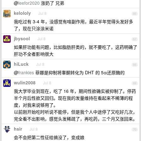
@
leefor2020
涨奶了 兄弟
kelololy
Jul 8
66
我吃过有 3-4 年，没感觉有啥副作用，最近半年觉得头发好多
了，现在只涂涂米诺
jbysool
Jul 8
67
如果肝功能有问题，比如脂肪肝类的，就不要吃了，这药明确了
肝功不全者影响很大
hiLuck
Jul 8
68
@
frankies
菲娜是抑制将睾酮转化为 DHT 的 5α还原酶的
wulin2008
Jul 8
69
我大学毕业到现在，吃了 16 年，期间性欲确实被抑制了。停药
半个月后性欲又回归。现在我的发量维持在看起来不稀薄的程
度，对我来说够用了。
以前刚开始吃时听说不能停，但是我个人中途停了又吃好几次，
完全看不出影响，感觉头发稀疏了，再吃药，三个月又涨回来。
hsir
Jul 8
70
会不会把第二性征给搞没了，变成娘