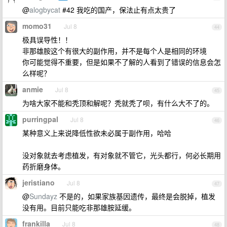
@
alogbycat
#42 我吃的国产，保法止有点太贵了
momo31
Jul 8
44
极具误导性！！
非那雄胺这个有很大的副作用，并不是每个人是相同的环境
你可能觉得不重要，但是如果不了解的人看到了错误的信息会怎
么样呢？
anmie
Jul 8
45
为啥大家不能和秃顶和解呢？秃就秃了呗，有什么大不了的。
purringpal
Jul 8
46
某种意义上来说降低性欲未必属于副作用，哈哈
没对象就去考虑植发，有对象就不管它，光头都行，何必长期用
药折磨身体。
jeristiano
Jul 8
47
@
Sundayz
不是的，如果家族基因遗传，最终是会脱掉，植发
没有用。目前只能吃非那雄胺延缓。
frankilla
Jul 8
48