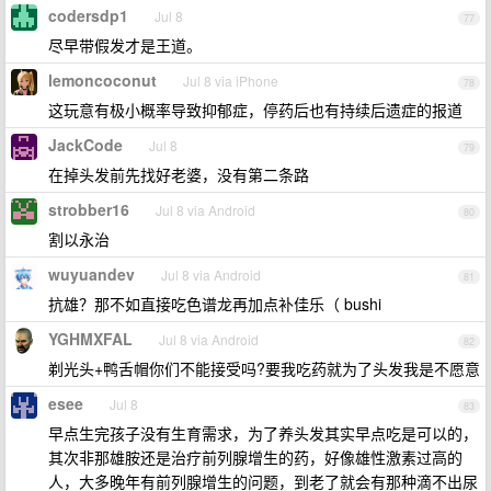
codersdp1
Jul 8
77
尽早带假发才是王道。
lemoncoconut
Jul 8 via iPhone
78
这玩意有极小概率导致抑郁症，停药后也有持续后遗症的报道
JackCode
Jul 8
79
在掉头发前先找好老婆，没有第二条路
strobber16
Jul 8 via Android
80
割以永治
wuyuandev
Jul 8 via Android
81
抗雄？那不如直接吃色谱龙再加点补佳乐（ bushi
YGHMXFAL
Jul 8 via Android
82
剃光头+鸭舌帽你们不能接受吗?要我吃药就为了头发我是不愿意
esee
Jul 8
83
早点生完孩子没有生育需求，为了养头发其实早点吃是可以的，
其次非那雄胺还是治疗前列腺增生的药，好像雄性激素过高的
人，大多晚年有前列腺增生的问题，到老了就会有那种滴不出尿