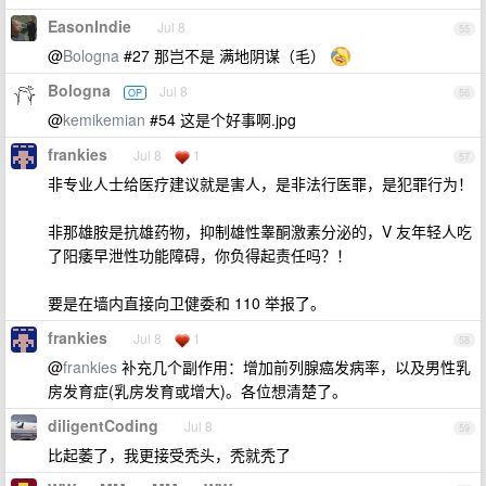
EasonIndie
Jul 8
55
@
Bologna
#27 那岂不是 满地阴谋（毛）
Bologna
Jul 8
OP
56
@
kemikemian
#54 这是个好事啊.jpg
frankies
Jul 8
1
57
非专业人士给医疗建议就是害人，是非法行医罪，是犯罪行为！
非那雄胺是抗雄药物，抑制雄性睾酮激素分泌的，V 友年轻人吃
了阳痿早泄性功能障碍，你负得起责任吗？！
要是在墙内直接向卫健委和 110 举报了。
frankies
Jul 8
1
58
@
frankies
补充几个副作用：增加前列腺癌发病率，以及男性乳
房发育症(乳房发育或增大)。各位想清楚了。
diligentCoding
Jul 8
59
比起萎了，我更接受秃头，秃就秃了