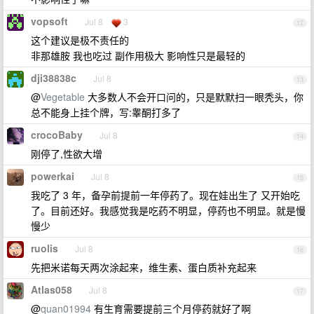
vopsoft
Jul 8
3
12
这个建议是极不责任的
非那雄胺 我也吃过 副作用极大 影响性只是最轻的
dji38838c
Jul 8
13
@
Vegetable
大多数人不会开口问的，只是默默扫一眼秃头，你
总不能身上挂个牌，写:睾酮打多了
crocoBaby
Jul 8
14
刚停了,性欲大增
powerkai
Jul 8
15
我吃了 3 年，备孕前提前一年停药了。现在娃出生了 又开始吃
了。目前还好。我感觉我是吃药不明显，停药也不明显。就是慢
慢少
ruolis
Jul 8
16
先把米诺每天两次涂起来，维生素、蛋白质补充起来
Atlas058
Jul 8
17
@
quan01994
有生育需要提前三个月停药就好了啊