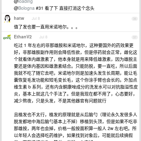
@
loading
@
Bologna
#31 看了下 直接打消这个念头
hatw
Jul 8
36
值了发也要一直用米诺地尔。。。
EthanV2
Jul 8
37
吃过 1 年左右的非那雄胺和米诺地尔，这种要国外的药效果更
好，非那雄胺副作用则会降低性欲，但是停药就会正常，雌化这
个就看体内雌激素了，他本身就是用来降低雄激素，因为雄脱主
要还是体内基因和雄激素结合。只能防脱，要一直吃，所以后面
我就不吃了随它去吧，米诺地尔则是加速头发生长周期，能让毛
囊恢复毛发功能和短毛变长毛，这个你涂手臂也会长的。外加点
维生素 b 系列，还有内含酮康唑成分的洗发水可以对抗脂溢性皮
炎，基本上就这几个手法了。但是我现在都不用了，心态要好，
减少熬夜，只是头发，不是其他器官有问题就行
且植发也不太行，植发的原理就是从后脑勺（理论永久发很多人
脱发都地中海后脑勺基本上不掉）移植到头顶，但是如果不吃非
那雄按，两年也会掉，价格一般按面积算一般人 2w 左右吧。所
以年轻人会选择吃药维护，如果找到对象后，可能就后续搞假