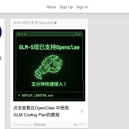
Home
Sign Up
Sign In
GLM-5现已支持Openclaw🦞
给
点击查看在OpenClaw 中使用
›
GLM Coding Plan的教程
Promoted by
Zhipuai
PRO