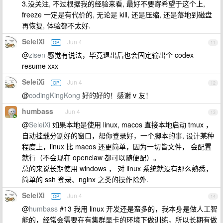
3.没关注, 不过根据我的经验来看, 最好不要寄希望于这个上,
freeze 一定是有代价的, 无论是 kill, 还是压缩, 还是落地到磁盘
再恢复, 体验都不太好.
SeleiXi
Jun 4
OP
11
@
zisen
感觉有说法，毕竟退出后也会固定输出个 codex
resume xxx
SeleiXi
Jun 4
OP
12
@
codingKingKong
好的好的！感谢 v 友！
humbass
Jun 4
13
@
SeleiXi
如果本地是使用 linux, macos 直接本地启动 tmux ，
自动挂载分割好的窗口，帮你登录好，一个脚本的事, 设计某种
程度上，linux 比 macos 还更简单，因为一切皆文件， 会配置
就行（不会现在 openclaw 都可以随便配）。
总的来说长期使用 windows ， 对 linux 系统就没有那么熟悉，
简单的 ssh 登录、nginx 之类的操作除外.
SeleiXi
Jun 4
OP
14
@
humbass
#13 我用 linux 开发还是蛮多的，我本身是做人工智
能的，经常会需要在有集群显卡的环境下做训练，所以长期有做