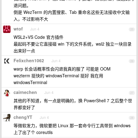
退问题。
倒是 WezTerm 的内置搜索、Tab 重命名这些无法接收中文输
入，不过影响不大
wtof
Jun 4
25
WSL2+VS Code 官方插件
最起码不要让它直接碰 win 下的文件系统，wsl2 独立一块目录
出来好一点
Felixchen1062
Jun 4
26
warp 长会话概率性会闪退我真的服了 可能是 OOM
wezterm 挺快的 windowsTerminal 挺好 我在用
windowsTerminal
cairnechen
Jun 4
27
其他的不知道，有一点是明确的，换 PowerShell 7 之后整个世
界都变好了
chengYT
Jun 4
28
等微软发力，微软要把 Linux 那一套命令行工具带到 windows
上了出了个 coreutils