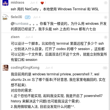
midraos
Jun 4
1
7
ssh 用的 NetCatty ，本地使用 Windows Terminal 和 WSL
SeleiXi
Jun 4
OP
8
@
humbass
。。。你看下我一楼说的，为什么用 windows 开发
的原因已经说了，我手头能 ssh 上去的 linux 都有六七台
zisen
Jun 4
9
可以设计一个脚本，比如你在 terminal 里面远程了多少个 ssh
，分别进入什么目录，打开了 codex 的哪个 session ，这些都
可以记到一个文件里，后面双击打开这个文件，就能立刻恢复所
有窗口和 session
codingKingKong
Jun 4
10
我目前用的是 windows terminal priview, powershell 7, wsl
ubuntu 2x.xx 忘了哪个版本(不好意思, 我在家里电脑回的, 实在
想不起来).
对应你的需求:
1.这个恐怕不能实现, 起码我没实现, 我是开启了 powershell7
history 来解决这个问题(也可能我没这个需求).
2.我用微软输入法, 目前没发现什么问题^^.