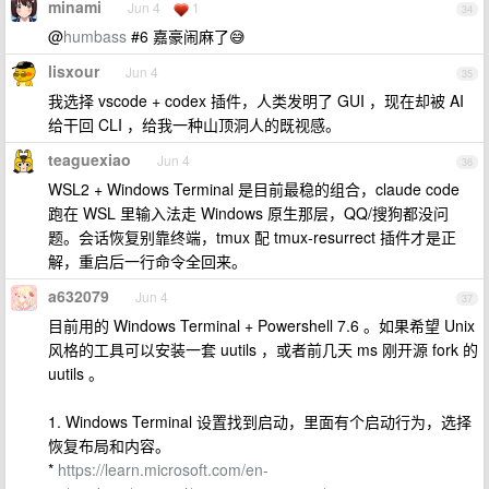
minami
Jun 4
1
34
@
humbass
#6 嘉豪闹麻了😅
lisxour
Jun 4
35
我选择 vscode + codex 插件，人类发明了 GUI ，现在却被 AI
给干回 CLI ，给我一种山顶洞人的既视感。
teaguexiao
Jun 4
36
WSL2 + Windows Terminal 是目前最稳的组合，claude code
跑在 WSL 里输入法走 Windows 原生那层，QQ/搜狗都没问
题。会话恢复别靠终端，tmux 配 tmux-resurrect 插件才是正
解，重启后一行命令全回来。
a632079
Jun 4
37
目前用的 Windows Terminal + Powershell 7.6 。如果希望 Unix
风格的工具可以安装一套 uutils ，或者前几天 ms 刚开源 fork 的
uutils 。
1. Windows Terminal 设置找到启动，里面有个启动行为，选择
恢复布局和内容。
*
https://learn.microsoft.com/en-