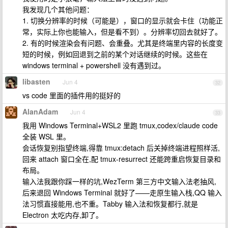
我发现几个其他问题：
1. 切换分辨率的时候（可能是），窗口的显示就会卡住（功能正
常，实际上你也能输入，但是看不到）。分辨率切回去就好了。
2. 有的时候渲染会有问题、会重叠。尤其是终端里内容的长度变
短的时候，例如回退到之前的某个对话继续的时候。这些在
windows terminal + powershell 没有遇到过。
libasten
Jun 4
32
vs code 里面的插件用的挺好的
AlanAdam
Jun 4
33
我用 Windows Terminal+WSL2 里跑 tmux,codex/claude code
全装 WSL 里。
会话恢复别指望终端,得靠 tmux:detach 后关掉终端进程照样活,
回来 attach 窗口全在,配 tmux-resurrect 还能跨重启恢复目录和
布局。
输入法我跟你踩一样的坑,WezTerm 第三方中文输入法老抽风,
后来退回 Windows Terminal 就好了——走原生输入栈,QQ 输入
法习惯直接能用,也不重。Tabby 输入法和恢复都行,就是
Electron 太吃内存,卸了。