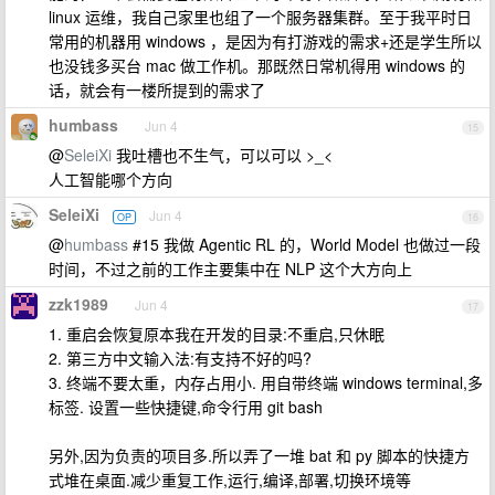
linux 运维，我自己家里也组了一个服务器集群。至于我平时日
常用的机器用 windows ，是因为有打游戏的需求+还是学生所以
也没钱多买台 mac 做工作机。那既然日常机得用 windows 的
话，就会有一楼所提到的需求了
humbass
Jun 4
15
@
SeleiXi
我吐槽也不生气，可以可以 >_<
人工智能哪个方向
SeleiXi
Jun 4
OP
16
@
humbass
#15 我做 Agentic RL 的，World Model 也做过一段
时间，不过之前的工作主要集中在 NLP 这个大方向上
zzk1989
Jun 4
17
1. 重启会恢复原本我在开发的目录:不重启,只休眠
2. 第三方中文输入法:有支持不好的吗?
3. 终端不要太重，内存占用小. 用自带终端 windows terminal,多
标签. 设置一些快捷键,命令行用 git bash
另外,因为负责的项目多.所以弄了一堆 bat 和 py 脚本的快捷方
式堆在桌面.减少重复工作,运行,编译,部署,切换环境等