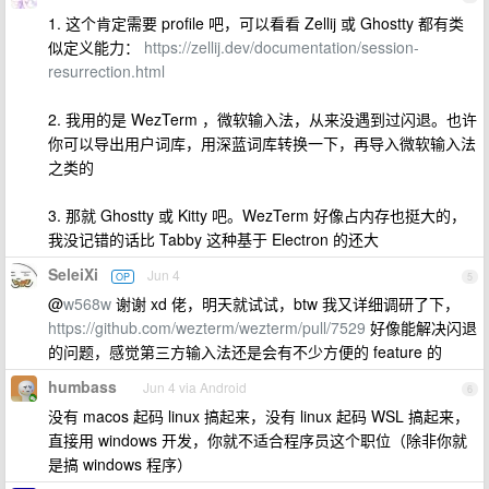
1. 这个肯定需要 profile 吧，可以看看 Zellij 或 Ghostty 都有类
似定义能力：
https://zellij.dev/documentation/session-
resurrection.html
2. 我用的是 WezTerm ，微软输入法，从来没遇到过闪退。也许
你可以导出用户词库，用深蓝词库转换一下，再导入微软输入法
之类的
3. 那就 Ghostty 或 Kitty 吧。WezTerm 好像占内存也挺大的，
我没记错的话比 Tabby 这种基于 Electron 的还大
SeleiXi
Jun 4
OP
5
@
w568w
谢谢 xd 佬，明天就试试，btw 我又详细调研了下，
https://github.com/wezterm/wezterm/pull/7529
好像能解决闪退
的问题，感觉第三方输入法还是会有不少方便的 feature 的
humbass
Jun 4 via Android
6
没有 macos 起码 linux 搞起来，没有 linux 起码 WSL 搞起来，
直接用 windows 开发，你就不适合程序员这个职位（除非你就
是搞 windows 程序）