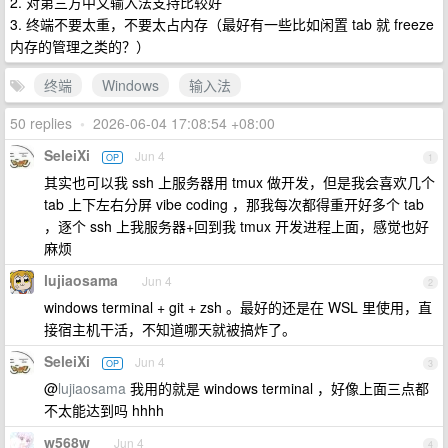
2. 对第三方中文输入法支持比较好
3. 终端不要太重，不要太占内存（最好有一些比如闲置 tab 就 freeze
内存的管理之类的？）
终端
Windows
输入法
50 replies
•
2026-06-04 17:08:54 +08:00
SeleiXi
Jun 4
OP
1
其实也可以我 ssh 上服务器用 tmux 做开发，但是我会喜欢几个
tab 上下左右分屏 vibe coding ，那我每次都得重开好多个 tab
，逐个 ssh 上我服务器+回到我 tmux 开发进程上面，感觉也好
麻烦
lujiaosama
Jun 4
2
windows terminal + git + zsh 。最好的还是在 WSL 里使用，直
接宿主机干活，不知道哪天就被搞炸了。
SeleiXi
Jun 4
OP
3
@
lujiaosama
我用的就是 windows terminal ，好像上面三点都
不太能达到吗 hhhh
w568w
Jun 4
4