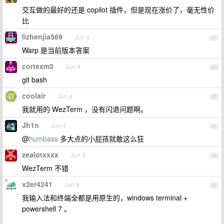
交互做的最好的还是 copilot 插件，但是现在涨价了，毫无性价
比
lizhenjia569
Jun 4
41
Warp 是当前版本答案
cortexm3
Jun 4
42
git bash
coolair
Jun 4
43
我就用的 WezTerm ，没有闪退问题啊。
Jh1n
Jun 4
44
@
humbass
多大点的小屁孩就敢这么狂
zealotxxxx
Jun 4
45
WezTerm 不错
v2er4241
Jun 4
46
我输入法和终端全都是用原生的，windows terminal +
powershell 7 。