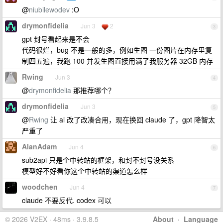
@
niubilewodev
:O
drymonfidelia
Jun 3
2
3
gpt 封号看起来是不会
代码很烂，bug 不是一般的多，例如生图 一份图片在内存里复
制四五遍，我跑 100 并发生图直接用满了我服务器 32GB 内存
Rwing
Jun 3
4
@
drymonfidelia
那推荐哪个？
drymonfidelia
Jun 3
5
@
Rwing
让 ai 改了改凑合用，现在换回 claude 了，gpt 降智太
严重了
AlanAdam
Jun 4
6
sub2api 只是个中转站的框架，和封不封号没关系
模型好不好看你这个中转站的渠道怎么样
woodchen
Jun 4
7
claude 不要反代. codex 可以
© 2026 V2EX · 48ms · 3.9.8.5
About
·
Language