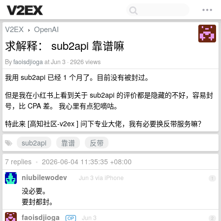
V2EX
OpenAI
›
求解释： sub2api 靠谱嘛
By
faoisdjioga
at Jun 3 · 2926 views
我用 sub2api 已经 1 个月了。目前没有被封过。
但是我在小红书上看到关于 sub2api 的评价都是隐藏的不好，容易封
号，比 CPA 差。 我心里有点犯嘀咕。
特此来 [高知社区-v2ex ] 问下专业大佬，我有必要换反带服务嘛？
sub2api
靠谱
反带
7 replies
•
2026-06-04 11:35:35 +08:00
niubilewodev
Jun 3 via iPhone
1
没必要。
要封都封。
faoisdjioga
Jun 3
OP
2