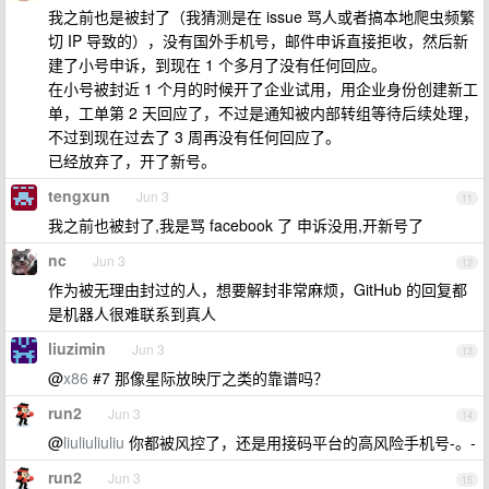
我之前也是被封了（我猜测是在 issue 骂人或者搞本地爬虫频繁
切 IP 导致的），没有国外手机号，邮件申诉直接拒收，然后新
建了小号申诉，到现在 1 个多月了没有任何回应。
在小号被封近 1 个月的时候开了企业试用，用企业身份创建新工
单，工单第 2 天回应了，不过是通知被内部转组等待后续处理，
不过到现在过去了 3 周再没有任何回应了。
已经放弃了，开了新号。
tengxun
Jun 3
11
我之前也被封了,我是骂 facebook 了 申诉没用,开新号了
nc
Jun 3
12
作为被无理由封过的人，想要解封非常麻烦，GitHub 的回复都
是机器人很难联系到真人
liuzimin
Jun 3
13
@
x86
#7 那像星际放映厅之类的靠谱吗？
run2
Jun 3
14
@
liuliuliuliu
你都被风控了，还是用接码平台的高风险手机号-。-
run2
Jun 3
15