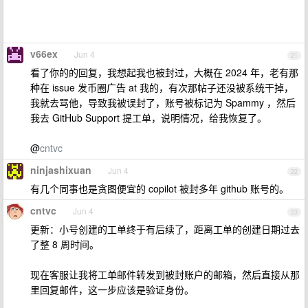
v66ex
Jun 4
21
看了你的的回复，我想起我也被封过，大概在 2024 年，老有那
种在 issue 发币圈广告 at 我的，有次那帖子还没被系统干掉，
我就去骂他，导致我被误封了，账号被标记为 Spammy ，然后
我去 GitHub Support 提工单，说明情况，给我恢复了。
@
cntvc
ninjashixuan
Jun 4
22
有几个同事也是贪图便宜的 copilot 被封多年 github 账号的。
cntvc
Jun 4
23
更新：小号创建的工单终于有后续了，距离工单的创建日期过去
了整 8 周时间。
现在客服让我将工单邮件转发到被封账户的邮箱，然后直接从那
里回复邮件，这一步应该是验证身份。