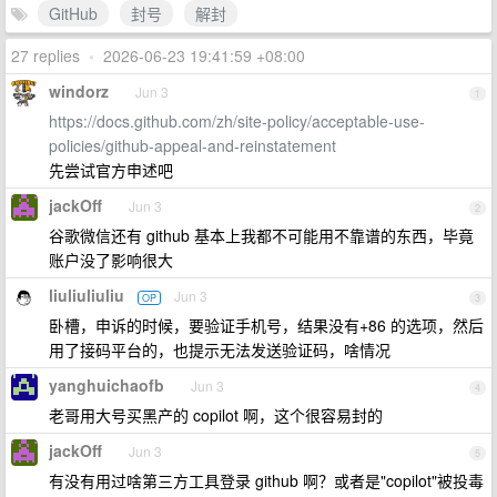
GitHub
封号
解封
27 replies
•
2026-06-23 19:41:59 +08:00
windorz
Jun 3
1
https://docs.github.com/zh/site-policy/acceptable-use-
policies/github-appeal-and-reinstatement
先尝试官方申述吧
jackOff
Jun 3
2
谷歌微信还有 github 基本上我都不可能用不靠谱的东西，毕竟
账户没了影响很大
liuliuliuliu
Jun 3
OP
3
卧槽，申诉的时候，要验证手机号，结果没有+86 的选项，然后
用了接码平台的，也提示无法发送验证码，啥情况
yanghuichaofb
Jun 3
4
老哥用大号买黑产的 copilot 啊，这个很容易封的
jackOff
Jun 3
5
有没有用过啥第三方工具登录 github 啊？或者是"copilot"被投毒