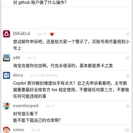
对 github 账户做了什么操作？
DiKaErJi
Jun 3
1
6
尝试邮件申诉吧，还是给大家一个警示了，买账号用尽量用到小
号上
x86
Jun 3
7
淘宝充值你也信啊，代充水很深的，基本都是黑卡之类
docx
Jun 3 via iPhone
8
Copilot 欺诈解封难度似乎有点大？总之先申诉看看吧，主号数
据重要最好全按官方 tos 规定使用，不要碰任何第三方，不要做
任何可能违规的事
eventlooped
Jun 3
9
封号提示看下
能不能下载自己的仓库啊？
cntvc
Jun 3
10