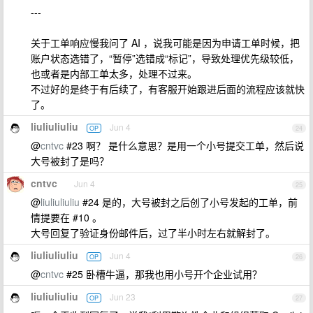
---
关于工单响应慢我问了 AI ，说我可能是因为申请工单时候，把
账户状态选错了，“暂停”选错成“标记”，导致处理优先级较低，
也或者是内部工单太多，处理不过来。
不过好的是终于有后续了，有客服开始跟进后面的流程应该就快
了。
liuliuliuliu
Jun 4
OP
24
@
cntvc
#23 啊？ 是什么意思？是用一个小号提交工单，然后说
大号被封了是吗？
cntvc
Jun 4
25
@
liuliuliuliu
#24 是的，大号被封之后创了小号发起的工单，前
情提要在 #10 。
大号回复了验证身份邮件后，过了半小时左右就解封了。
liuliuliuliu
Jun 4
OP
26
@
cntvc
#25 卧槽牛逼，那我也用小号开个企业试用？
liuliuliuliu
Jun 23
OP
27