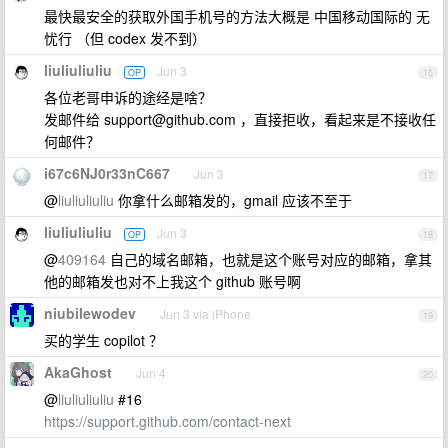
最快最安全的获取外国手机号的方法大概是 中国移动国际的 无
忧行 （但 codex 发不到）
liuliuliuliu
Jun 3
OP
16
各位老哥申诉的途经是啥？
发邮件给
support@github.com
，直接拒收，看起来是不接收任
何邮件？
i67c6NJ0r33nC667
Jun 3
17
@
liuliuliuliu
你拿什么邮箱发的，gmail 应该不至于
liuliuliuliu
Jun 3
OP
18
@
409164
自己的域名邮箱，也就是这个账号对应的邮箱，拿其
他的邮箱发也对不上我这个 github 账号啊
niubilewodev
Jun 3 via iPhone
19
买的学生 copilot ？
AkaGhost
Jun 4
20
@
liuliuliuliu
#16
https://support.github.com/contact-next