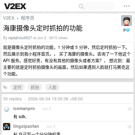
V2EX
程序员
›
海康摄像头定时抓拍的功能
0
By
raptqhoiu9527
at Jun 3 · 3615 views
就是摄像头定时抓拍的功能，1 分钟或 5 分钟，然后定时抓拍一下。
然后展示到我小程序首页。， 买了海康的摄像头。咨询了一下他这个
API 服务。感觉好贵，有没有其他的摄像头或者方案？， 想达到：最
主要的就是定时抓拍摄像头的画面，然后如果遇到人脸就打马赛克这
个功能。
定时
抓拍
人脸
35 replies
•
2026-06-04 19:39:38 +08:00
icemanpro
Jun 3
1
有 sdk,
lingxipaofan
Jun 3
2
AI 自己写一个分分钟的事