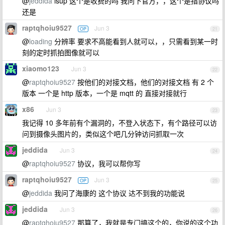
@
jeddida
isup 这个是收费的吗 我问下官方，，这个是指协议吗
还是
raptqhoiu9527
Jun 3
OP
21
@
loading
分辨率 要求不高能看到人就可以，，只需看到某一时
刻的定时抓拍图像就可以
xiaomo123
Jun 3
22
@
raptqhoiu9527
按他们的对接文档，他们的对接文档 有 2 个
版本 一个是 http 版本，一个是 mqtt 的 直接对接就行
x86
Jun 3
23
我记得 10 多年前有个漏洞的，不登入状态下，有个路径可以访
问到摄像头图片的，类似这个吧几分钟访问抓取一次
jeddida
Jun 3
24
@
raptqhoiu9527
协议，我可以帮你写
raptqhoiu9527
Jun 3
OP
25
@
jeddida
我问了海康的 这个协议 达不到我的功能说
jeddida
Jun 3
26
@
raptqhoiu9527
那算了，我就是专门搞这个的，你说的这个功