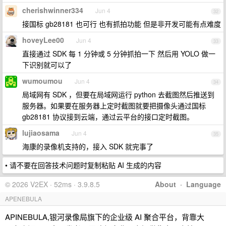
cherishwinner334
Jun 4
32
接国标 gb28181 也可行 也有抓拍功能 但是非开发可能有点难度
hoveyLee00
Jun 4
33
直接通过 SDK 每 1 分钟或 5 分钟抓拍一下 然后用 YOLO 做一
下识别就可以了
wumoumou
Jun 4
34
局域网有 SDK ，但要在局域网运行 python 去截图然后推送到
服务器。如果要在服务器上定时截图就要把摄像头通过国标
gb28181 协议接到云端，通过云平台的接口定时截图。
lujiaosama
Jun 4
35
海康的录像机支持的，接入 SDK 就完事了
• 请不要在回答技术问题时复制粘贴 AI 生成的内容
© 2026 V2EX · 52ms · 3.9.8.5
About
·
Language
APENEBULA
APINEBULA,银河录像局旗下的企业级 AI 聚合平台，背靠大