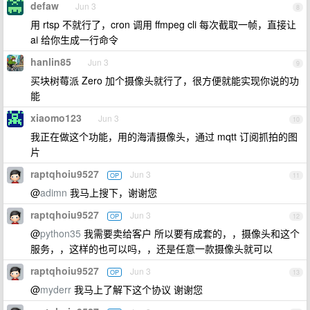
defaw
Jun 3
8
用 rtsp 不就行了，cron 调用 ffmpeg cli 每次截取一帧，直接让
ai 给你生成一行命令
hanlin85
Jun 3
9
买块树莓派 Zero 加个摄像头就行了，很方便就能实现你说的功
能
xiaomo123
Jun 3
10
我正在做这个功能，用的海清摄像头，通过 mqtt 订阅抓拍的图
片
raptqhoiu9527
Jun 3
OP
11
@
adimn
我马上搜下，谢谢您
raptqhoiu9527
Jun 3
OP
12
@
python35
我需要卖给客户 所以要有成套的，，摄像头和这个
服务，，这样的也可以吗，，还是任意一款摄像头就可以
raptqhoiu9527
Jun 3
OP
13
@
myderr
我马上了解下这个协议 谢谢您