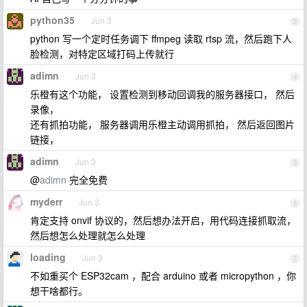
python35
Jun 3
3
python 写一个定时任务调下 ffmpeg 读取 rtsp 流，然后跑下人
脸检测，对特定区域打码上传就行
adimn
Jun 3
4
乐橙有这个功能， 设置检测到移动回调我的服务器接口， 然后
录像，
还有抓拍功能， 服务器调用乐橙主动调用抓拍， 然后返回图片
链接，
adimn
Jun 3
5
@
adimn
完全免费
myderr
Jun 3
6
肯定支持 onvif 协议的，然后想办法开启，用代码连接抓取流，
然后想怎么处理就怎么处理
loading
Jun 3
7
不如重买个 ESP32cam ，配合 arduino 或者 micropython ，你
想干啥都行。