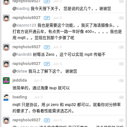
raptqhoiu9527
Jun 3
OP
14
@
loading
我今天搜下关于， 您是说的这几个，，谢谢您
raptqhoiu9527
Jun 3
OP
15
@
xiaomo123
我也是需要这个功能，，我买了海清摄像头，，
打官方说开通云牟，有点贵一路一年好像 400+，，，，我也是
用 mqtt 。。您现在到那个步骤了呢
raptqhoiu9527
Jun 3
OP
16
@
hanlin85
树莓派 Zero ，这个可以实现 mptt 传输不
raptqhoiu9527
Jun 3
OP
17
@
defaw
我马上了解下这个， 谢谢您
jeddida
Jun 3
18
很简单的，通过海康 isup 就可以
loading
Jun 3
19
mqtt 只是协议，用 pi zero 和 esp32 都可以，就看你对分辨率
的要求了，你看着性能需求选芯片。
raptqhoiu9527
Jun 3
OP
20