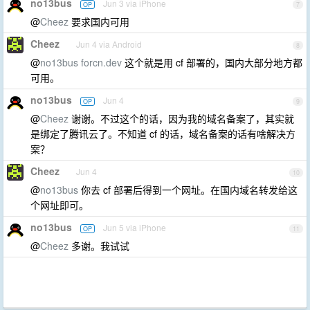
no13bus
Jun 3 via iPhone
OP
7
@
Cheez
要求国内可用
Cheez
Jun 4 via Android
8
@
no13bus
forcn.dev
这个就是用 cf 部署的，国内大部分地方都
可用。
no13bus
Jun 4
OP
9
@
Cheez
谢谢。不过这个的话，因为我的域名备案了，其实就
是绑定了腾讯云了。不知道 cf 的话，域名备案的话有啥解决方
案？
Cheez
Jun 4
10
@
no13bus
你去 cf 部署后得到一个网址。在国内域名转发给这
个网址即可。
no13bus
Jun 5 via iPhone
OP
11
@
Cheez
多谢。我试试