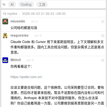
AI
Coding
工具
18 replies
•
2026-06-03 21:36:43 +08:00
miusmile
Jun 2
1
公司给的都是垃圾
teaguexiao
Jun 2
2
Claude Code 和 Cursor 用下来差距挺明显，上下文理解和多文
件重构都强很多。国内工具合规没问题，但复杂需求上还是差点
意思。
Mithril
Jun 2
3
你再看看这个：
https://qoder.com.cn/
应该主要是合规问题，这个很麻烦。公司采购要签订合同，要有
发票，然后你才能拿来抵税。暂且不说那些在国内没有公司和代
理商的，Anthopic 本来就不对中国提供服务，你怎么合法采
购？你自己偷着用是一方面，公司要做到报表里那就是另一方面