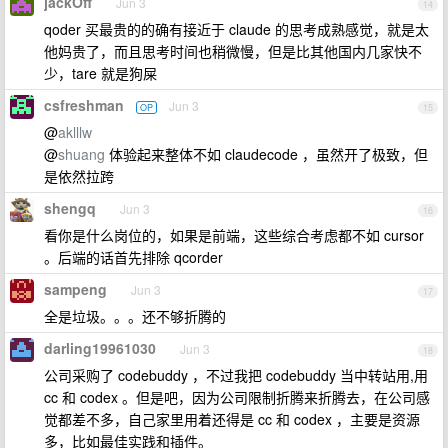
jackOff
Jun 3
14
qoder 买最贵的的确有接近于 claude 的思考成熟感觉，就是太
他妈贵了，而且思考时间也稍微慢，但是比其他国内几家快不
少，tare 就是狗屎
csfreshman
Jun 3
OP
15
@
aklllw
@
shuang
体验起来整体不如 claudecode ，虽然开了极致，但
是依然拉跨
shengq
Jun 3
16
看你是什么岗位的，如果是前端，这些综合考虑都不如 cursor
。后端的话首先排除 qcorder
sampeng
Jun 3
17
全是垃圾。。。还不够折腾的
darling19961030
Jun 3
18
公司采购了 codebuddy ，不过我把 codebuddy 当中转站用,用
cc 和 codex 。但是吧，因为公司限制折腾来折腾去，在公司感
觉都差不多，自己家里用着还得是 cc 和 codex ，主要是资源
多，比如最佳实践和插件。