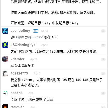
后遇到我老婆，结婚生娃后又 TM 每年胖十斤，现在 180 了。
体重这东西还是很科学的，消耗>摄入就能瘦，反之就胖。
开始减肥，短期目标 160 ，中长期目标 140 。
aschoolboy
Apr 3
OP
36
@
Brightt
@
dji38838c
现在 160
JSONstringify7
Apr 3
37
之前 105 以内，现在稳定 125 左右。大概 30 岁是分界线。
kristofer
Apr 3
38
看看体脂率多少
402124773
Apr 3
39
我之前 176cm ，大学最瘦的时候 108.现在 140-145.只是肚子
已经有点小隆起了。
seedhk
Apr 3
40
毕业 150 ，现在 200 了已经
rammiah
Apr 3
41