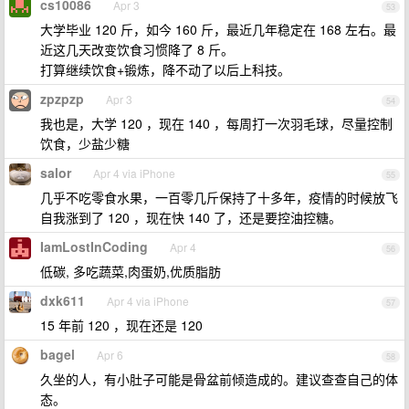
cs10086
Apr 3
53
大学毕业 120 斤，如今 160 斤，最近几年稳定在 168 左右。最
近这几天改变饮食习惯降了 8 斤。
打算继续饮食+锻炼，降不动了以后上科技。
zpzpzp
Apr 3
54
我也是，大学 120 ，现在 140 ，每周打一次羽毛球，尽量控制
饮食，少盐少糖
salor
Apr 4 via iPhone
55
几乎不吃零食水果，一百零几斤保持了十多年，疫情的时候放飞
自我涨到了 120 ，现在快 140 了，还是要控油控糖。
IamLostInCoding
Apr 4
56
低碳, 多吃蔬菜,肉蛋奶,优质脂肪
dxk611
Apr 4 via iPhone
57
15 年前 120 ，现在还是 120
bagel
Apr 6
58
久坐的人，有小肚子可能是骨盆前倾造成的。建议查查自己的体
态。