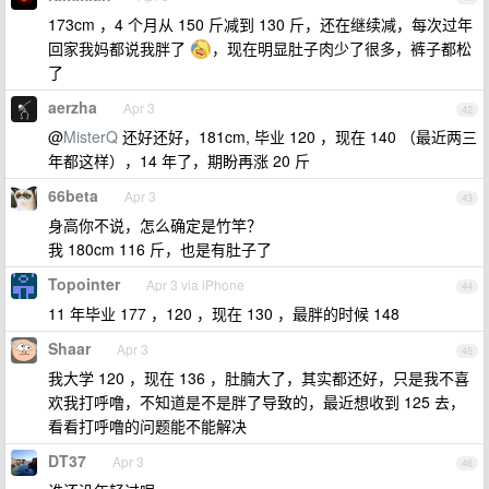
173cm ，4 个月从 150 斤减到 130 斤，还在继续减，每次过年
回家我妈都说我胖了
，现在明显肚子肉少了很多，裤子都松
了
aerzha
Apr 3
42
@
MisterQ
还好还好，181cm, 毕业 120 ，现在 140 （最近两三
年都这样），14 年了，期盼再涨 20 斤
66beta
Apr 3
43
身高你不说，怎么确定是竹竿？
我 180cm 116 斤，也是有肚子了
Topointer
Apr 3 via iPhone
44
11 年毕业 177 ，120 ，现在 130 ，最胖的时候 148
Shaar
Apr 3
45
我大学 120 ，现在 136 ，肚腩大了，其实都还好，只是我不喜
欢我打呼噜，不知道是不是胖了导致的，最近想收到 125 去，
看看打呼噜的问题能不能解决
DT37
Apr 3
46