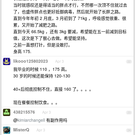
当时就感叹还是得适当的胖点才行，不然哪一次顶不住就过去
了，也盛传胖点也更好抵御病毒，然后就开始了长胖之路。
直到今年年初 2 月底，3 月初到了 71kg ，呼吸感觉很重、很
累，又开始了减肥之路。
直到今天 66.5kg ，还有 3kg 要减，希望能在五一前减到目标
值，这次是下了狠心去做。希望能坚持。
之前一直想打针，但是没敢打。
身高 175.
likooo125802023
Apr 3
22
我毕业的时候 110 ，175 高。
30 岁的时候还能保持 120-130
40+后彻底控制不住，直接 160 了。。。。
现在餐餐控制饮食。。。
438215576
Apr 3
23
@
kimiarchangell
有副作用吗
MisterQ
Apr 3
24