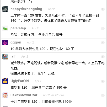
现在多少斤了？
happydezhangning
Apr 2
2
上学时一直 120 左右，怎么吃都不胖，毕业 4 年半直接干到
160 了，照这个趋势，被优化了能去大胃袋赛道当网红
peteretep
Apr 2
3
哈哈，是这样的。 毕业几年后 飙升
gggon
Apr 2
4
10 年前大学我也是 120 ，现在也快 160 了
jaff
Apr 2
5
减少碳水，不吃晚饭，或者晚饭少吃 或者早吃一点，8 点后不吃
东西。
很快就减下去了，我半年见效。
UglyFatOld
Apr 2
6
我毕业 120 ，现在 9 年过去了 180 😂
usVexMownCzar
Apr 2 via iPhone
7
十几年前毕业 120 ，目前最重也就 140😎