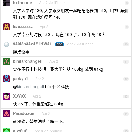
hxtheone
Apr 2 via iPhone
8
大学入学时 130, 大学跟女朋友一起吃吃吃长到 150, 工作后最胖
到 170, 现在艰难瘦回 140
liaozzzzzz
Apr 2
9
大学毕业的时候 120 ，现在 160 了，10 年啊 10 年
940i3s34v4F1HW41
Apr 2 via iPhone
PRO
10
胖点没事
kimiarchangell
Apr 2
11
实在不行上科技吧，我大半年从 106kg 减到 81kg
jackyli1
Apr 2
12
@
kimiarchangell
bro 什么科技
X0V0X
Apr 2
13
快 35 了，体重没超过 60kg
Paradoxos
Apr 2
14
转邪修，替尔泊肽了解一下。
gjw8u8
Apr 3 via Android
15