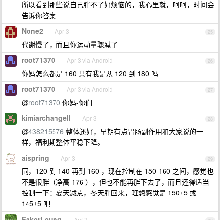
所以看到那些说自己胖不了好烦恼的，我心里就，呵呵，时间会
告诉你答案
None2
Apr 3
25
代谢慢了，而且你运动量骤减了
root71370
Apr 3 via Android
26
你妈怎么都是 160 只有我是从 120 到 180 吗
root71370
Apr 3 via Android
27
@
root71370
你妈-你们
kimiarchangell
Apr 3
28
@
438215576
整体还好，早期有点胃肠副作用和大家说的一
样，福利期整体平稳下降。
aispring
Apr 3
29
同，120 到 140 再到 160 ，现在控制在 150-160 之间，感觉也
不是很胖（净高 176 ），但也不能再胖下去了，而且还得适当
控制一下：夏天减点，冬天胖回来，理想感觉是 150±5 或
145±5 吧
FakerLeung
Apr 3