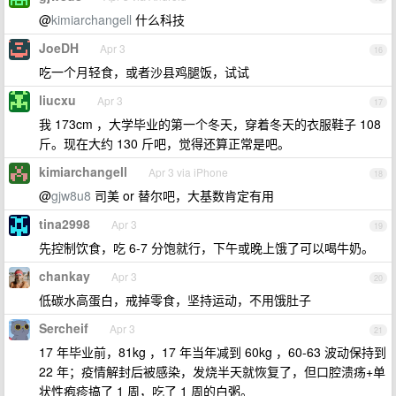
@
kimiarchangell
什么科技
JoeDH
Apr 3
16
吃一个月轻食，或者沙县鸡腿饭，试试
liucxu
Apr 3
17
我 173cm ，大学毕业的第一个冬天，穿着冬天的衣服鞋子 108
斤。现在大约 130 斤吧，觉得还算正常是吧。
kimiarchangell
Apr 3 via iPhone
18
@
gjw8u8
司美 or 替尔吧，大基数肯定有用
tina2998
Apr 3
19
先控制饮食，吃 6-7 分饱就行，下午或晚上饿了可以喝牛奶。
chankay
Apr 3
20
低碳水高蛋白，戒掉零食，坚持运动，不用饿肚子
Sercheif
Apr 3
21
17 年毕业前，81kg ，17 年当年减到 60kg ，60-63 波动保持到
22 年；疫情解封后被感染，发烧半天就恢复了，但口腔溃疡+单
状性疱疹搞了 1 周，吃了 1 周的白粥。