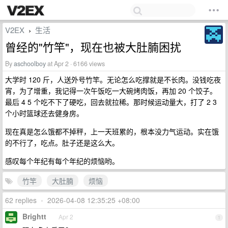
V2EX
生活
›
曾经的"竹竿"，现在也被大肚腩困扰
By
aschoolboy
at Apr 2 · 6166 views
大学时 120 斤，人送外号竹竿。无论怎么吃撑就是不长肉。没钱吃夜
宵，为了增重，我记得一次午饭吃一大碗烤肉饭，再加 20 个饺子。
最后 4 5 个吃不下了硬吃，回去就拉稀。那时候运动量大，打了 2 3
个小时篮球还去健身房。
现在真是怎么饿都不掉秤，上一天班累的，根本没力气运动。实在饿
的不行了，吃点。肚子还是这么大。
感叹每个年纪有每个年纪的烦恼哟。
竹竿
大肚腩
烦恼
62 replies
•
2026-04-08 12:35:25 +08:00
Brightt
Apr 2
1