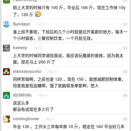
30
刚上大学的时候只有 100 斤，毕业后 106 斤，现在工作快 10y
了，120 斤
Sundayz
Apr 3
31
谁上班不累呢，下班后的几个小时就是拉开差距的地方，每天一
个小时锻炼，三餐控制饮食，一个月就见效。
hammy
Apr 3
32
上大学的时候同学调侃我说，我应该玩魔兽的兽族，因为我太
瘦。现在马上 200 斤了
xiaoxiaoyunlu
Apr 3
33
同样苦恼啊，之前也是 120 ，现在 150 ，我想减肥控制体重，
但是我是低血糖啊，饿了就脑袋发晕那种，愁人
dji38838c
Apr 3
34
说这么多
都没有说现在多少斤了
cominghome
Apr 3
35
毕业 130 ，工作头三年每年胖 10 斤，稳定在 160 平台好几年