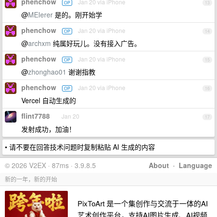
phenchow
Jan 20 via iPhone
OP
13
@
MEIerer
是的。刚开始学
phenchow
Jan 20 via iPhone
OP
14
@
archxm
纯属好玩儿。没有接入广告。
phenchow
Jan 20 via iPhone
OP
15
@
zhonghao01
谢谢指教
phenchow
Jan 20 via iPhone
OP
16
Vercel 自动生成的
flint7788
Jan 20
17
发射成功，加油！
• 请不要在回答技术问题时复制粘贴 AI 生成的内容
© 2026 V2EX · 87ms · 3.9.8.5
About
·
Language
新的一年，新的开始
PixToArt 是一个集创作与交流于一体的AI
艺术创作平台，支持AI图片生成、AI视频