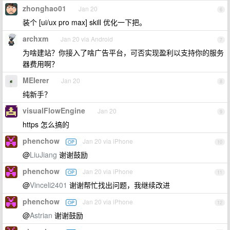
zhonghao01
Jan 20
6
装个 [ui/ux pro max] skill 优化一下把。
archxm
Jan 20 via Android
7
为啥建站？你接入了啥广告平台，可否实现盈利以支持你的服务
器费用啊？
MEIerer
Jan 20
8
纯新手？
visualFlowEngine
Jan 20
9
https 怎么搞的
phenchow
Jan 20 via iPhone
OP
10
@
LiuJiang
谢谢鼓励
phenchow
Jan 20 via iPhone
OP
11
@
Vinceli2401
谢谢帮忙找出问题，我继续改进
phenchow
Jan 20 via iPhone
OP
12
@
Astrian
谢谢鼓励