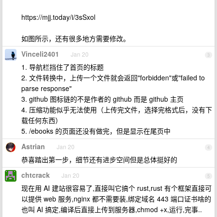
https://mjj.today/i/3sSxol
如图所示，还有很多地方需要修改。
Vinceli2401
Jan 20
3
1. 导航栏挡住了首页的标题
2. 文件转换中，上传一个文件就会返回"forbidden"或"failed to
parse response"
3. github 图标链的不是作者的 github 而是 github 主页
4. 压缩功能似乎无法使用（上传完文件，选择完格式后，没有下
载任何东西）
5. /ebooks 的页面还没有做完，但是显示在尾页中
Astrian
Jan 20
4
恭喜踏出第一步，细节还有进步空间但是总体挺好的
chtcrack
Jan 20
5
现在用 AI 建站很容易了,直接叫它搞个 rust,rust 有个框架直接可
以提供 web 服务,nginx 都不需要装,绑定域名 443 端口证书啥的
也叫 AI 搞定,编译后直接上传到服务器,chmod +x,运行,完事..