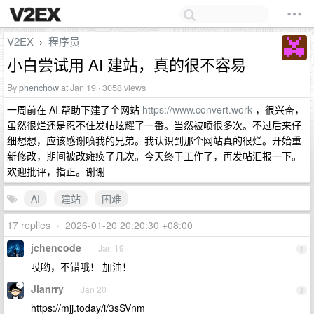
V2EX
程序员
›
小白尝试用 AI 建站，真的很不容易
By
phenchow
at Jan 19 · 3058 views
一周前在 AI 帮助下建了个网站
https://www.convert.work
，很兴奋，
虽然很烂还是忍不住发帖炫耀了一番。当然被喷很多次。不过后来仔
细想想，应该感谢喷我的兄弟。我认识到那个网站真的很烂。开始重
新修改，期间被改瘫痪了几次。今天终于工作了，再发帖汇报一下。
欢迎批评，指正。谢谢
AI
建站
困难
17 replies
•
2026-01-20 20:20:30 +08:00
jchencode
Jan 19
1
哎哟，不错哦！ 加油！
Jianrry
Jan 20
2
https://mjj.today/i/3sSVnm