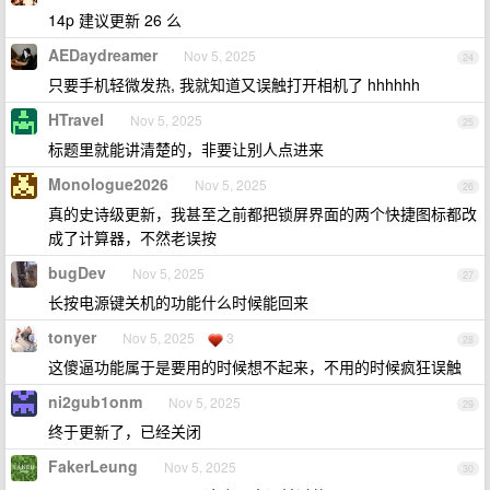
14p 建议更新 26 么
AEDaydreamer
Nov 5, 2025
24
只要手机轻微发热, 我就知道又误触打开相机了 hhhhhh
HTravel
Nov 5, 2025
25
标题里就能讲清楚的，非要让别人点进来
Monologue2026
Nov 5, 2025
26
真的史诗级更新，我甚至之前都把锁屏界面的两个快捷图标都改
成了计算器，不然老误按
bugDev
Nov 5, 2025
27
长按电源键关机的功能什么时候能回来
tonyer
Nov 5, 2025
3
28
这傻逼功能属于是要用的时候想不起来，不用的时候疯狂误触
ni2gub1onm
Nov 5, 2025
29
终于更新了，已经关闭
FakerLeung
Nov 5, 2025
30