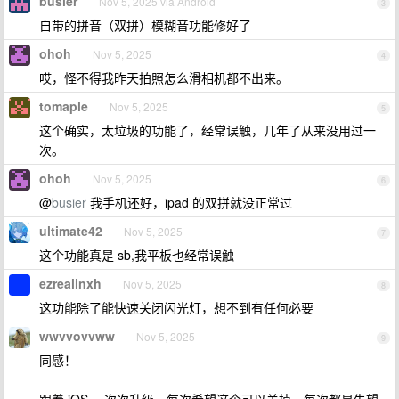
busier
Nov 5, 2025 via Android
3
自带的拼音（双拼）模糊音功能修好了
ohoh
Nov 5, 2025
4
哎，怪不得我昨天拍照怎么滑相机都不出来。
tomaple
Nov 5, 2025
5
这个确实，太垃圾的功能了，经常误触，几年了从来没用过一
次。
ohoh
Nov 5, 2025
6
@
busier
我手机还好，ipad 的双拼就没正常过
ultimate42
Nov 5, 2025
7
这个功能真是 sb,我平板也经常误触
ezrealinxh
Nov 5, 2025
8
这功能除了能快速关闭闪光灯，想不到有任何必要
wwvvovvww
Nov 5, 2025
9
同感！