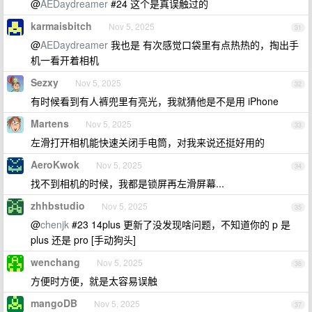
@
AEDaydreamer
#24 这个是真误触过的
karmaisbitch
Nov 5, 2025
31
@
AEDaydreamer
我也是 有次感觉口袋里有点热热的，掏出手
机一看开着相机
Sezxy
Nov 5, 2025
32
有时候看到有人裤兜里有亮光，我就猜他是不是用 iPhone
Martens
Nov 5, 2025
33
左滑打开相机能快速关闭手电筒，对我来说还挺好用的
AeroKwok
Nov 5, 2025
34
找不到相机的时候，我都是锁屏再左滑屏幕...
zhhbstudio
Nov 5, 2025
35
@
chenjk
#23 14plus 更新了没发现啥问题，不知道你的 p 是
plus 还是 pro [手动狗头]
wenchang
Nov 5, 2025
36
方便时方便，就是太容易误触
mangoDB
Nov 5, 2025
37