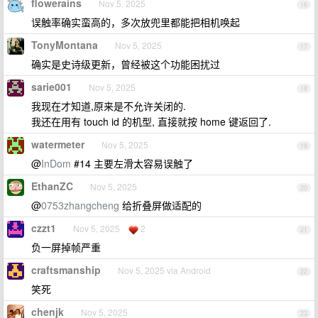
flowerains
Nov 5, 2025
16
误触率确实蛮高的，多次放兜里都能把相机唤起
TonyMontana
Nov 5, 2025
17
确实是史诗级更新，曾经被这个功能困扰过
sarie001
Nov 5, 2025
18
我现在才知道,原来是不允许关闭的.
我还在用有 touch id 的机型, 直接就按 home 键返回了.
watermeter
Nov 5, 2025
19
@
InDom
#14 主要左滑太容易误触了
EthanZC
Nov 5, 2025
20
@
0753zhangcheng
给折叠屏做适配的
czzt1
Nov 5, 2025
2
21
负一屏掉帧严重
craftsmanship
Nov 5, 2025 via Android
22
笑死
chenjk
Nov 5, 2025
23