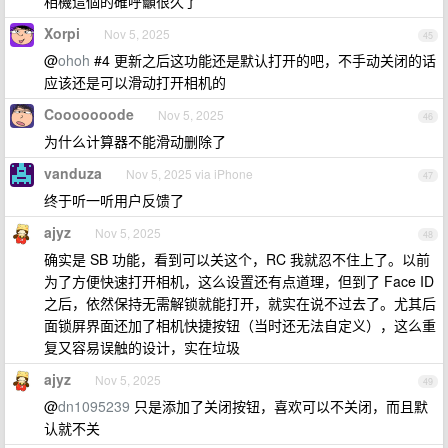
相機這個的確呼籲很久了
Xorpi
Nov 5, 2025
45
@
ohoh
#4 更新之后这功能还是默认打开的吧，不手动关闭的话
应该还是可以滑动打开相机的
Cooooooode
Nov 5, 2025
46
为什么计算器不能滑动删除了
vanduza
Nov 5, 2025 via iPhone
47
终于听一听用户反馈了
ajyz
Nov 5, 2025
48
确实是 SB 功能，看到可以关这个，RC 我就忍不住上了。以前
为了方便快速打开相机，这么设置还有点道理，但到了 Face ID
之后，依然保持无需解锁就能打开，就实在说不过去了。尤其后
面锁屏界面还加了相机快捷按钮（当时还无法自定义），这么重
复又容易误触的设计，实在垃圾
ajyz
Nov 5, 2025
49
@
dn1095239
只是添加了关闭按钮，喜欢可以不关闭，而且默
认就不关