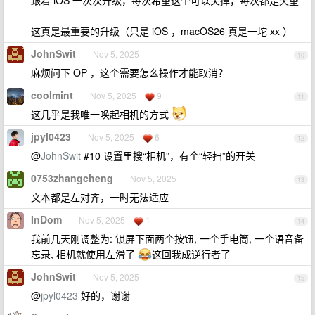
跟着 iOS 一次次升级，每次希望这个可以关掉，每次都是失望
这真是最重要的升级（只是 iOS ，macOS26 真是一坨 xx ）
JohnSwit
Nov 5, 2025
10
麻烦问下 OP ，这个需要怎么操作才能取消？
coolmint
Nov 5, 2025
9
11
这几乎是我唯一唤起相机的方式
jpyl0423
Nov 5, 2025
6
12
@
JohnSwit
#10 设置里搜“相机”，有个“轻扫”的开关
0753zhangcheng
Nov 5, 2025
13
文本都是左对齐，一时无法适应
InDom
Nov 5, 2025
1
14
我前几天刚调整为: 锁屏下面两个按钮, 一个手电筒, 一个语音备
忘录, 相机就使用左滑了
这回我成逆行者了
JohnSwit
Nov 5, 2025
15
@
jpyl0423
好的，谢谢