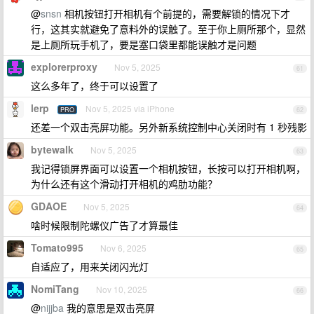
@
snsn
相机按钮打开相机有个前提的，需要解锁的情况下才
行，这其实就避免了意料外的误触了。至于你上厕所那个，显然
是上厕所玩手机了，要是塞口袋里都能误触才是问题
explorerproxy
Nov 5, 2025
61
这么多年了，终于可以设置了
lerp
Nov 5, 2025 via iPhone
PRO
62
还差一个双击亮屏功能。另外新系统控制中心关闭时有 1 秒残影
bytewalk
Nov 5, 2025
63
我记得锁屏界面可以设置一个相机按钮，长按可以打开相机啊，
为什么还有这个滑动打开相机的鸡肋功能？
GDAOE
Nov 5, 2025
64
啥时候限制陀螺仪广告了才算最佳
Tomato995
Nov 6, 2025
65
自适应了，用来关闭闪光灯
NomiTang
Nov 10, 2025
66
@
nijjba
我的意思是双击亮屏