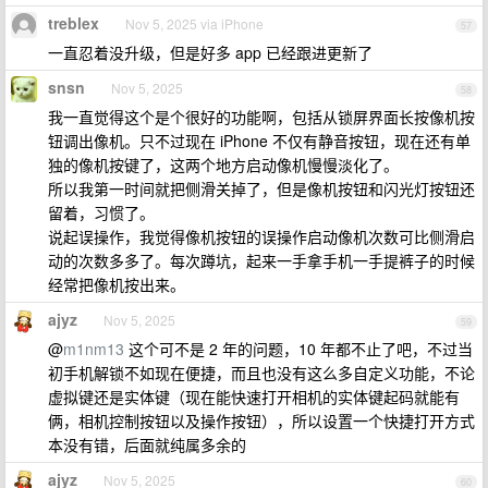
treblex
Nov 5, 2025 via iPhone
57
一直忍着没升级，但是好多 app 已经跟进更新了
snsn
Nov 5, 2025
58
我一直觉得这个是个很好的功能啊，包括从锁屏界面长按像机按
钮调出像机。只不过现在 iPhone 不仅有静音按钮，现在还有单
独的像机按键了，这两个地方启动像机慢慢淡化了。
所以我第一时间就把侧滑关掉了，但是像机按钮和闪光灯按钮还
留着，习惯了。
说起误操作，我觉得像机按钮的误操作启动像机次数可比侧滑启
动的次数多多了。每次蹲坑，起来一手拿手机一手提裤子的时候
经常把像机按出来。
ajyz
Nov 5, 2025
59
@
m1nm13
这个可不是 2 年的问题，10 年都不止了吧，不过当
初手机解锁不如现在便捷，而且也没有这么多自定义功能，不论
虚拟键还是实体键（现在能快速打开相机的实体键起码就能有
俩，相机控制按钮以及操作按钮），所以设置一个快捷打开方式
本没有错，后面就纯属多余的
ajyz
Nov 5, 2025
60