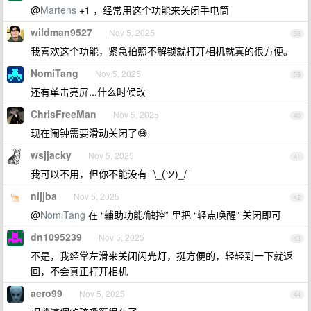
@
Martens
+1 ，经常用这个功能来关闭手电筒
wildman9527
Nov 5, 2025
38
我喜欢这个功能，紧急拍照不解锁就打开相机就真的很方便。
NomiTang
Nov 5, 2025
39
还有单击亮屏...什么时候改
ChrisFreeMan
Nov 5, 2025
40
现在闹钟需要滑动关闭了😅
wsjjacky
Nov 5, 2025
41
我可以不用，但你不能没有 ¯\_(ツ)_/¯
nijjba
Nov 5, 2025
42
@
NomiTang
在 “辅助功能/触控” 里把 “轻点唤醒” 关闭即可
dn1095239
Nov 5, 2025
43
不是，我经常左滑来关闭闪光灯，挺方便的，轻轻到一下就返
回，不会真正打开相机
aero99
Nov 5, 2025
44