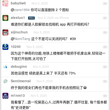
baby0w0
Nov 5, 2025
50
@
zane1994
你可以直接删除 2 个图标
alexluo1
Nov 5, 2025 via iPhone
PRO
51
难道你们都是人脸解锁去找相机 app 再打开相机吗？
sijiruchun
Nov 5, 2025
52
@
NomiTang
这个不是可以关闭的吗？ #39
10240
Nov 5, 2025
53
因为这个神奇的功能,地铁上楼梯都不敢把手机拿出来,轻轻动一
下就打开拍照,太可怕了
debuginn
Nov 5, 2025
54
其他没感觉 续航是真上来了 半天还有 73%
Sentimental
Nov 5, 2025
55
终于我的侄女们再也不能拿我的手机去拍照玩了😭
m1nm13
Nov 5, 2025
56
我看懂了...造一坨屎恶心人,过两年再删了.循环往复, 每个版本都
有"史诗更新"