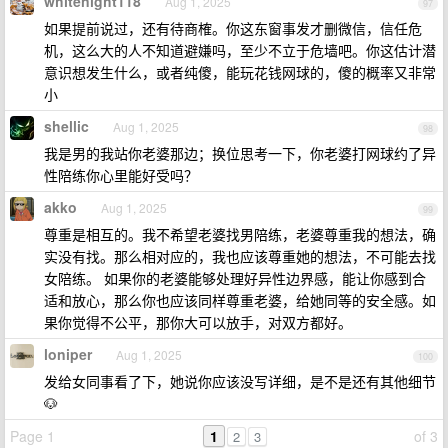
whitenight118
Aug 1, 2025
97
如果提前说过，还有待商榷。你这东窗事发才删微信，信任危
机，这么大的人不知道避嫌吗，至少不立于危墙吧。你这估计潜
意识想发生什么，或者纯傻，能玩花钱网球的，傻的概率又非常
小
shellic
Aug 1, 2025
98
我是男的我站你老婆那边；换位思考一下，你老婆打网球约了异
性陪练你心里能好受吗？
akko
Aug 1, 2025
99
尊重是相互的。我不希望老婆找男陪练，老婆尊重我的想法，确
实没有找。那么相对应的，我也应该尊重她的想法，不可能去找
女陪练。 如果你的老婆能够处理好异性边界感，能让你感到合
适和放心，那么你也应该同样尊重老婆，给她同等的安全感。如
果你觉得不公平，那你大可以放手，对双方都好。
loniper
Aug 1, 2025
100
发给女同事看了下，她说你应该没写详细，是不是还有其他细节
🐶
Page 1
1
of 3
2
3