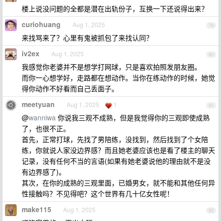
楼上说没问题的全都是潜在出轨份子，互换一下还说得出来？
curiohuang
Aug 1, 2025
79
来找骂来了？心里有鬼被抓包了来找认同？
iv2ex
Aug 1, 2025
80
我感觉你老婆并不是想学打网球，只是喜欢拍照发朋友圈。
而你一心想学好，走路都在想动作。当你在练动作的时候，她觉
得你动作不好看而自己丢面子。
meetyuan
Aug 1, 2025
1
81
@
wanniwa
你说我三观不成熟，但是我觉得你的三观即使成熟
了，也很不正。
首先，正常打球，先找了男陪练，没找到，然后找到了个女陪
练，你就说人家没边界感？而且她老婆应该也是看了楼主的聊天
记录，没有任何不当的言语(如果有她老婆说他的理由就不是没
有边界感了)。
其次，在你的成熟的三观里面，已婚男女，就不能和其他任何异
性接触吗？不见得吧？这个世界有几十亿女性呢！
make115
Aug 1, 2025
82