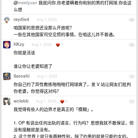
@
meetyuan
我就问你,你老婆瞒着你和别的男的打网球,你会这
么想
raydied
Aug 1, 2025
68
咱国家的思想还没那么开放呢？
一些在其他国家司空见惯的事情，在咱这儿并不普通。
HKzy
Aug 1, 2025
1
69
你就是活该
谁让你让老婆知道了
Satoshl
Aug 1, 2025
70
你自己约了异性教练啪啪啪打网球爽了，发 V 站让网友们批判
你老婆，你觉得这对吗？
wclebb
Aug 1, 2025
4
71
我觉得有些人的边界才是真正的「模糊」。
1. OP 有说出任何出轨的语言、行为吗？思想我就不敢保证，但
没有接触就是没有。
2. 这个世界上就只有两种性别，除了约男的就是只能约女的。