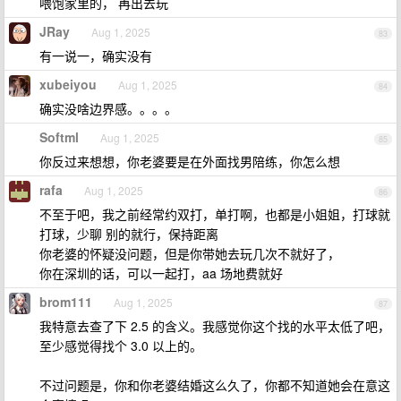
喂饱家里的， 再出去玩
JRay
Aug 1, 2025
83
有一说一，确实没有
xubeiyou
Aug 1, 2025
84
确实没啥边界感。。。。
Softml
Aug 1, 2025
85
你反过来想想，你老婆要是在外面找男陪练，你怎么想
rafa
Aug 1, 2025
86
不至于吧，我之前经常约双打，单打啊，也都是小姐姐，打球就
打球，少聊 别的就行，保持距离
你老婆的怀疑没问题，但是你带她去玩几次不就好了，
你在深圳的话，可以一起打，aa 场地费就好
brom111
Aug 1, 2025
87
我特意去查了下 2.5 的含义。我感觉你这个找的水平太低了吧，
至少感觉得找个 3.0 以上的。
不过问题是，你和你老婆结婚这么久了，你都不知道她会在意这