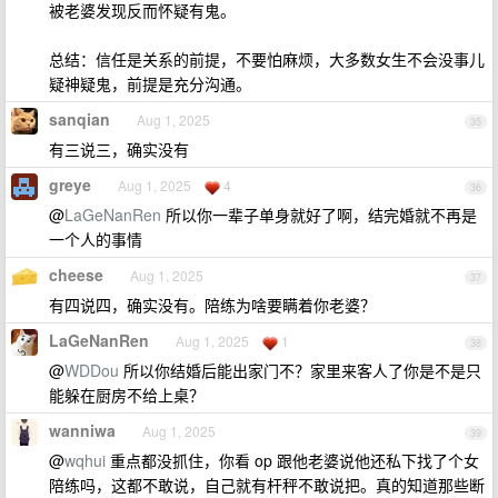
被老婆发现反而怀疑有鬼。
总结：信任是关系的前提，不要怕麻烦，大多数女生不会没事儿
疑神疑鬼，前提是充分沟通。
sanqian
Aug 1, 2025
35
有三说三，确实没有
greye
Aug 1, 2025
4
36
@
LaGeNanRen
所以你一辈子单身就好了啊，结完婚就不再是
一个人的事情
cheese
Aug 1, 2025
37
有四说四，确实没有。陪练为啥要瞒着你老婆？
LaGeNanRen
Aug 1, 2025
1
38
@
WDDou
所以你结婚后能出家门不？家里来客人了你是不是只
能躲在厨房不给上桌？
wanniwa
Aug 1, 2025
39
@
wqhui
重点都没抓住，你看 op 跟他老婆说他还私下找了个女
陪练吗，这都不敢说，自己就有杆秤不敢说把。真的知道那些断