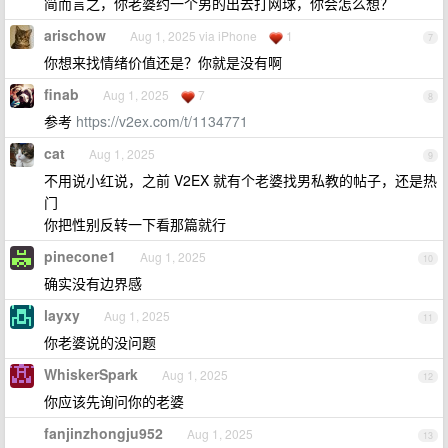
简而言之，你老婆约一个男的出去打网球，你会怎么想？
arischow
Aug 1, 2025 via iPhone
1
7
你想来找情绪价值还是？你就是没有啊
finab
Aug 1, 2025
7
8
参考
https://v2ex.com/t/1134771
cat
Aug 1, 2025
9
不用说小红说，之前 V2EX 就有个老婆找男私教的帖子，还是热
门
你把性别反转一下看那篇就行
pinecone1
Aug 1, 2025
10
确实没有边界感
layxy
Aug 1, 2025
11
你老婆说的没问题
WhiskerSpark
Aug 1, 2025
12
你应该先询问你的老婆
fanjinzhongju952
Aug 1, 2025
13