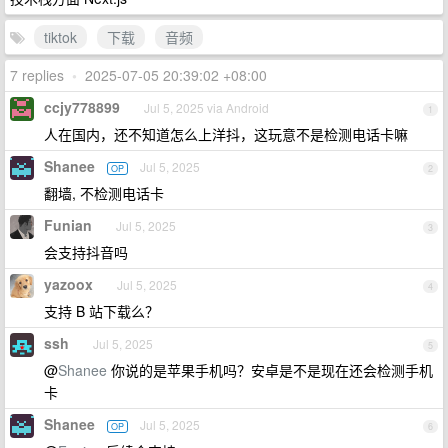
tiktok
下载
音频
7 replies
•
2025-07-05 20:39:02 +08:00
ccjy778899
Jul 5, 2025 via Android
1
人在国内，还不知道怎么上洋抖，这玩意不是检测电话卡嘛
Shanee
Jul 5, 2025
OP
2
翻墙, 不检测电话卡
Funian
Jul 5, 2025
3
会支持抖音吗
yazoox
Jul 5, 2025
4
支持 B 站下载么？
ssh
Jul 5, 2025
5
@
Shanee
你说的是苹果手机吗？安卓是不是现在还会检测手机
卡
Shanee
Jul 5, 2025
OP
6