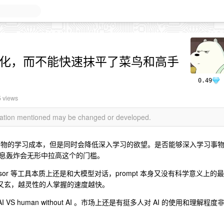
分化，而不能快速抹平了菜鸟和高手
0.49
5 views
rmation mentioned may be changed or developed.
新事物的学习成本，但是同时会降低深入学习的欲望。是否能够深入学习事
息轰炸会无形中拉高这个的门槛。
rsor 等工具本质上还是和大模型对话，prompt 本身又没有科学意义上的最
而又玄，越灵性的人掌握的速度越快。
I VS human without AI 。市场上还是有挺多人对 AI 的使用和理解程度