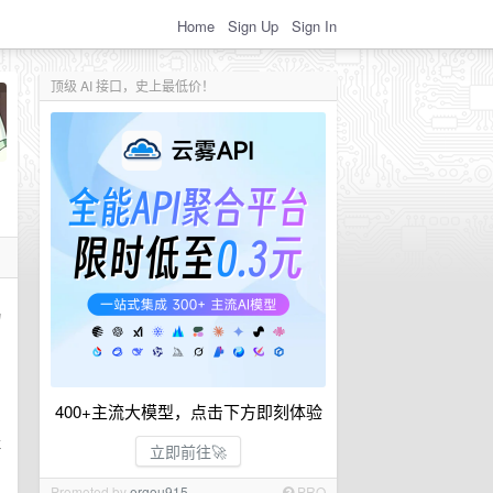
Home
Sign Up
Sign In
顶级 AI 接口，史上最低价！
物
400+主流大模型，点击下方即刻体验
非
立即前往🚀
Promoted by
ergou915
PRO