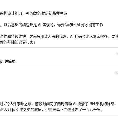
架构设计能力，AI 淘汰的就是初级程序员
以后基础的编程都是 AI 实现的，你要做的比 AI 好才能有工作
杂性和持续维护，之前只用读人写的代码，AI 代码会比人复杂很多，要
你的基础知识更扎实」
pt 越简单
1
很快的达到愚昧之巅。前段时间花了两周借助 AI 摸清了 RN 架构的脉络，
入到 js 引擎之类的底层，但是离真正弄懂还差了十万八千里。