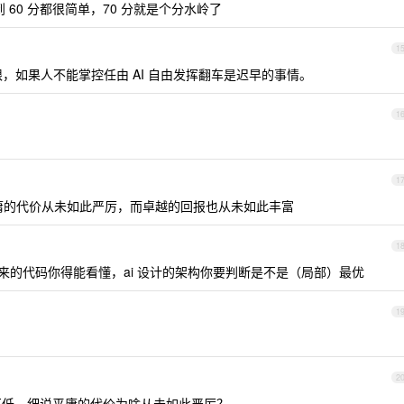
至到 60 分都很简单，70 分就是个分水岭了
1
限，如果人不能掌控任由 AI 自由发挥翻车是迟早的事情。
1
1
庸的代价从未如此严厉，而卓越的回报也从未如此丰富
1
i 生成出来的代码你得能看懂，ai 设计的架构你要判断是不是（局部）最优
1
2
低。细说平庸的代价为啥从未如此严厉？