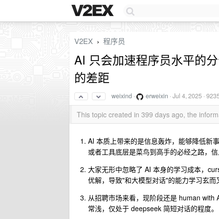
V2EX
程序员
›
AI 只会加速程序员水平的
的差距
weixind
·
erweixin
·
Jul 4, 2025
· 923
This topic created in 399 days ago, the info
AI 本质上带来的是信息轰炸，能够降低
或者工具底层是菜鸟到高手的必经之路，信
大家无形中忽略了 AI 本身的学习成本，cu
优解，导致"和大模型对话"的能力学习玄
从招聘市场来看，现阶段还是 human with A
常浅，仅处于 deepseek 简短对话的程度。