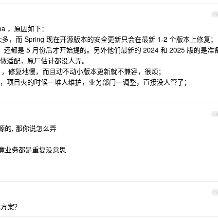
1
baba ，原因如下：
度滞后太多，而 Spring 现在开源版本的安全更新只会在最新 1-2 个版本上修复；
it ，还都是 5 月份后才开始提的。另外他们最新的 2024 和 2025 版的是准
做适配，原厂估计都没人弄。
少小 bug ，修复地慢，而且动不动小版本更新就不兼容，很烦；
 产物，项目火的时候一堆人维护，业务部门一调整，直接没人管了；
1
开源的, 那你说怎么弄
 毕竟业务都是重复没意思
1
代方案？