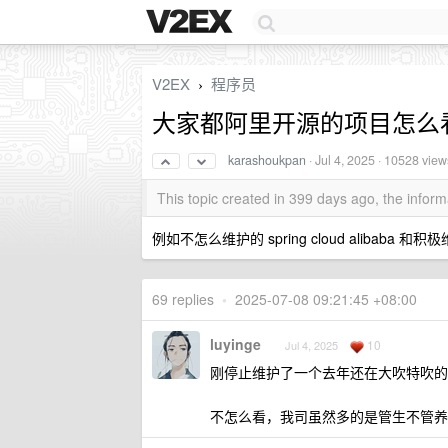
V2EX
程序员
›
大家都阿里开源的项目怎么
karashoukpan
·
Jul 4, 2025
· 10528 view
This topic created in 399 days ago, the info
例如不怎么维护的 spring cloud alibaba 和积极维护的
69 replies
•
2025-07-08 09:21:45 +08:00
luyinge
10
Jul 4, 2025
刚停止维护了一个去年还在大吹特吹的
不怎么看，我司虽然多的是管生不管养