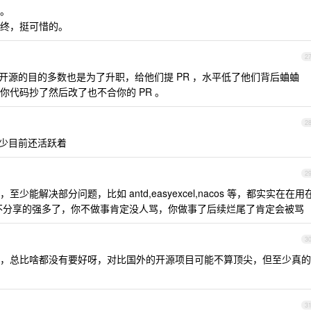
。
终，挺可惜的。
2
开源的目的多数也是为了升职，给他们提 PR ，水平低了他们背后蛐蛐
代码抄了然后改了也不合你的 PR 。
2
，至少目前还活跃着
2
解决部分问题，比如 antd,easyexcel,nacos 等，都实实在在用
从来不分享的强多了，你不做事肯定没人骂，你做事了后续烂尾了肯定会被骂
3
，总比啥都没有要好呀，对比国外的开源项目可能不算顶尖，但至少真的
3