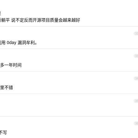
吧
渐躺平 说不定反而开源项目质量会越来越好
3
用 0day 漏洞牟利。
3
多一年时间
3
里不错
3
3
不写