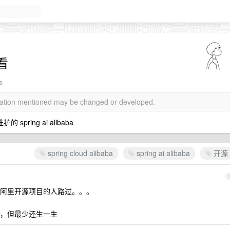
看
s
rmation mentioned may be changed or developed.
 spring ai alibaba
spring cloud alibaba
spring ai alibaba
开源
阿里开源项目的人路过。。。
，但最少还生一生