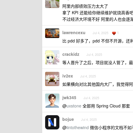
阿里内部绩效压力太大了
拿了 KPI 还能给你继续维护就烧高香
不过经济大环境不好 阿里的人也会逐
lawrencexu
1
Jul 4, 2025
比 pdd 好多了，pdd 不但不开源，还利
crackidz
Jul 4, 2025
等人晋升了之后，项目就没人管了，最
iv2ex
Jul 4, 2025
如果横向对比其他国内大厂，我觉得阿
jwk345
Jul 4, 2025
@
uxstone
全部用 Spring Cloud 那套
bojue
Jul 4, 2025
@
iintothewind
微信小程序的文档不如