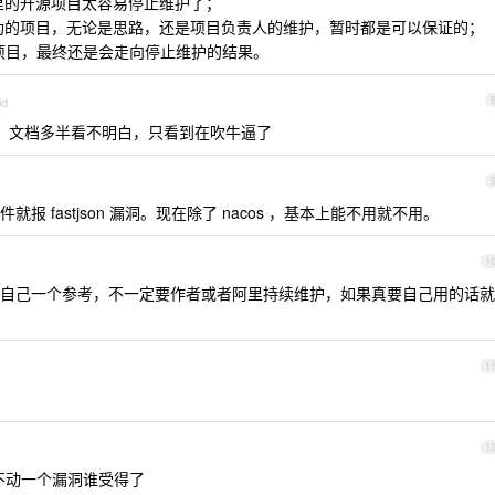
，阿里的开源项目太容易停止维护了；
这种商业化成功的项目，无论是思路，还是项目负责人的维护，暂时都是可以保证的；
 这种的项目，最终还是会走向停止维护的结果。
id
的，文档多半看不明白，只看到在吹牛逼了
 fastjson 漏洞。现在除了 nacos ，基本上能不用就不用。
1
自己一个参考，不一定要作者或者阿里持续维护，如果真要自己用的话就
1
1
，动不动一个漏洞谁受得了