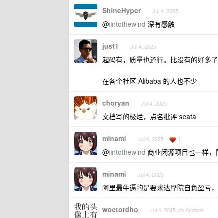
ShineHyper
Jul 4, 2025
@
iintothewind
深有感触
just1
Jul 4, 2025
起码有，质量也还行。比没有的好多了
在各个社区 Alibaba 的人也不少
choryan
Jul 4, 2025
文档写的极烂，点名批评 seata
minami
1
Jul 4, 2025
@
iintothewind
商业闭源项目也一样，
minami
Jul 4, 2025
阿里最牛逼的是要求达摩院自负盈亏，
woctordho
Jul 4, 2025 via Android