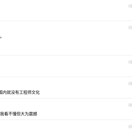
1
1
。
1
1
国内就没有工程师文化
2
我看不懂但大为震撼
2