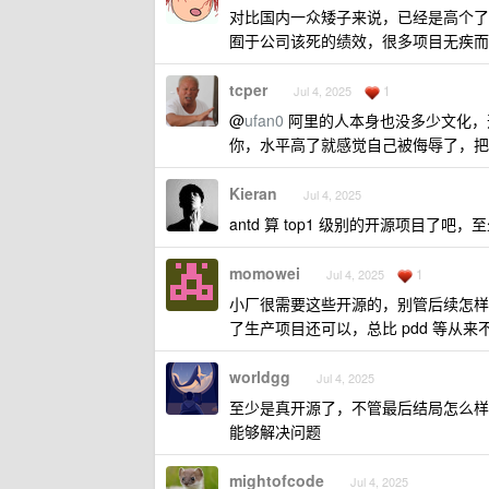
对比国内一众矮子来说，已经是高个了
囿于公司该死的绩效，很多项目无疾而
tcper
1
Jul 4, 2025
@
ufan0
阿里的人本身也没多少文化，
你，水平高了就感觉自己被侮辱了，把你
Kieran
Jul 4, 2025
antd 算 top1 级别的开源项目了吧
momowei
1
Jul 4, 2025
小厂很需要这些开源的，别管后续怎样，至少能
了生产项目还可以，总比 pdd 等
worldgg
Jul 4, 2025
至少是真开源了，不管最后结局怎么样
能够解决问题
mightofcode
Jul 4, 2025