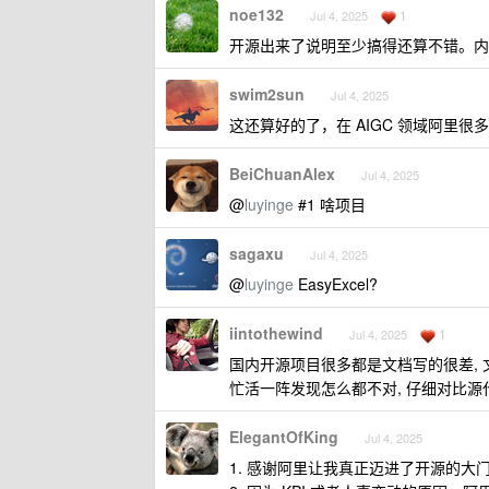
noe132
1
Jul 4, 2025
开源出来了说明至少搞得还算不错。内
swim2sun
Jul 4, 2025
这还算好的了，在 AIGC 领域阿里很多
BeiChuanAlex
Jul 4, 2025
@
luyinge
#1 啥项目
sagaxu
Jul 4, 2025
@
luyinge
EasyExcel?
iintothewind
1
Jul 4, 2025
国内开源项目很多都是文档写的很差, 
忙活一阵发现怎么都不对, 仔细对比源
ElegantOfKing
Jul 4, 2025
1. 感谢阿里让我真正迈进了开源的大