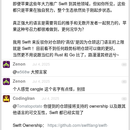
即便苹果这些年大力推广 Swift 到其他领域，但如你所见，这些
都只是苹果在独自努力，整个生态依然处于刚起步状态。
真正强大的语言是需要背后的推手和无数开发者一起努力的，苹
果这种号召力都很难做到，更何况华为？
我用 Swift 来反驳你对仓颉的“高估”是因为仓颉这门语言的上限
就是 Swift ！目前看不到任何趋势标明仓颉可以做的更好。
当然更不用说跟当红的 Rust 和 Go 比了，路漫漫其修远兮~
Zenon
Jul 4, 2025
44
@
w568w
大预言家
Zenon
Jul 4, 2025
45
个人感觉 cangjie 这个名字有点怪，别扭
CodingIran
Jul 4, 2025
46
@
Tomatopotato
你提到的仓颉接将支持的 ownership 以及跟其
他语言的可交互性，Swift 都已经实现了
Swift Ownership：
https://github.com/swiftlang/swift-