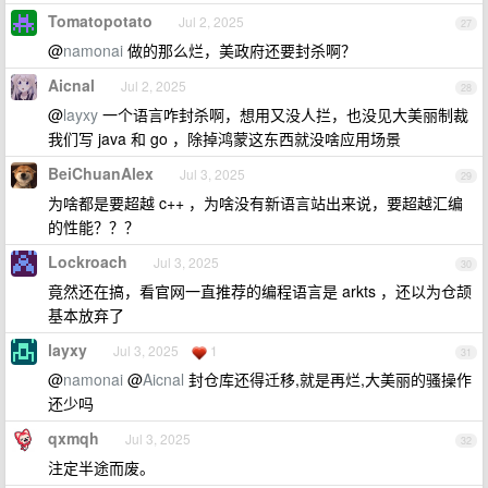
Tomatopotato
Jul 2, 2025
27
@
namonai
做的那么烂，美政府还要封杀啊？
Aicnal
Jul 2, 2025
28
@
layxy
一个语言咋封杀啊，想用又没人拦，也没见大美丽制裁
我们写 java 和 go ，除掉鸿蒙这东西就没啥应用场景
BeiChuanAlex
Jul 3, 2025
29
为啥都是要超越 c++ ，为啥没有新语言站出来说，要超越汇编
的性能？？？
Lockroach
Jul 3, 2025
30
竟然还在搞，看官网一直推荐的编程语言是 arkts ，还以为仓颉
基本放弃了
layxy
Jul 3, 2025
1
31
@
namonai
@
Aicnal
封仓库还得迁移,就是再烂,大美丽的骚操作
还少吗
qxmqh
Jul 3, 2025
32
注定半途而废。