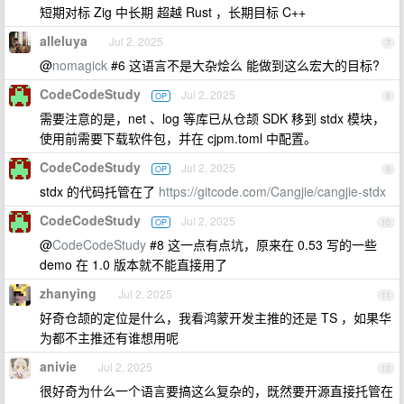
短期对标 Zig 中长期 超越 Rust ，长期目标 C++
alleluya
Jul 2, 2025
7
@
nomagick
#6 这语言不是大杂烩么 能做到这么宏大的目标?
CodeCodeStudy
Jul 2, 2025
OP
8
需要注意的是，net 、log 等库已从仓颉 SDK 移到 stdx 模块，
使用前需要下载软件包，并在 cjpm.toml 中配置。
CodeCodeStudy
Jul 2, 2025
OP
9
stdx 的代码托管在了
https://gitcode.com/Cangjie/cangjie-stdx
CodeCodeStudy
Jul 2, 2025
OP
10
@
CodeCodeStudy
#8 这一点有点坑，原来在 0.53 写的一些
demo 在 1.0 版本就不能直接用了
zhanying
Jul 2, 2025
11
好奇仓颉的定位是什么，我看鸿蒙开发主推的还是 TS ，如果华
为都不主推还有谁想用呢
anivie
Jul 2, 2025
12
很好奇为什么一个语言要搞这么复杂的，既然要开源直接托管在