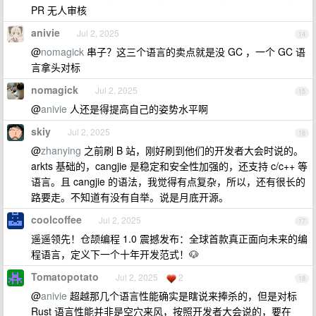
PR 无人审核
anivie
Jul 2, 2025
14
@
nomagick
串子？这三个语言的卖点就是没 GC ，一个 GC 语
言拿头对标
nomagick
Jul 2, 2025
15
@
anivie
人还是得提高自己的姿势水平啊
skiy
Jul 2, 2025
16
@
zhanying
之前刷 B 站，刚好刷到他们的开发者大会时说的。
arkts 基础的，cangjie 是稳定和安全性加强的，还支持 c/c++ 等
语言。且 cangjie 的语法，我觉得有点复杂，所以，还有很长的
路要走。不知道有没有自举。说是月底开源。
coolcoffee
Jul 2, 2025
17
遥遥领先！仓颉编程 1.0 震撼发布：全球首款真正面向未来的编
程语言，定义下一个十年开发范式！🐶
Tomatopotato
Jul 2, 2025
2
18
@
anivie
超越那几个语言性能确实是瞎说来捧杀的，但是对标
Rust 语言性能并非是空穴来风，按照开发者大会说的，要在