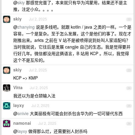
@
skiy
那感觉完蛋了，本来就只有华为鸿蒙用，结果还不是主
推，注定小众。。。。
skiy
Jul 2, 2025
22
@
zhanying
说是多线吧。就跟 kotlin / java 之类的一样。一个是
容易，一个是复杂。至于怎么发展，这个是他们的事了。现在才
刚推出来。arkts 之前在 V 站不是被喷得说到处叫人家适配吗？
当时我就说，它往后是发展 cangjie 自己的生态。我是觉得要并
行好几年。微信都没用这俩语言，B 站用 KCP 。所以，我觉得
这个不是互斥的。
skiy
Jul 2, 2025
23
KCP => KMP
Vitta
Jul 2, 2025
24
我还以为是仓颉输入法
layxy
Jul 2, 2025
25
@
anivie
大美丽极有可能会封杀包含华为的一切可替代东西
namonai
Jul 2, 2025
26
@
layxy
做得那么烂，还需要别人封杀吗