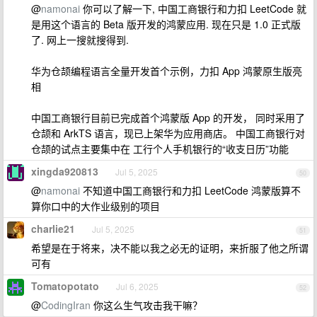
@
namonai
你可以了解一下, 中国工商银行和力扣 LeetCode 就
是用这个语言的 Beta 版开发的鸿蒙应用. 现在只是 1.0 正式版
了. 网上一搜就搜得到.
华为仓颉编程语言全量开发首个示例，力扣 App 鸿蒙原生版亮
相
中国工商银行目前已完成首个鸿蒙版 App 的开发， 同时采用了
仓颉和 ArkTS 语言，现已上架华为应用商店。 中国工商银行对
仓颉的试点主要集中在 工行个人手机银行的“收支日历”功能
xingda920813
Jul 5, 2025
50
@
namonai
不知道中国工商银行和力扣 LeetCode 鸿蒙版算不
算你口中的大作业级别的项目
charlie21
Jul 5, 2025
51
希望是在于将来，决不能以我之必无的证明，来折服了他之所谓
可有
Tomatopotato
Jul 6, 2025
52
@
CodingIran
你这么生气攻击我干嘛？