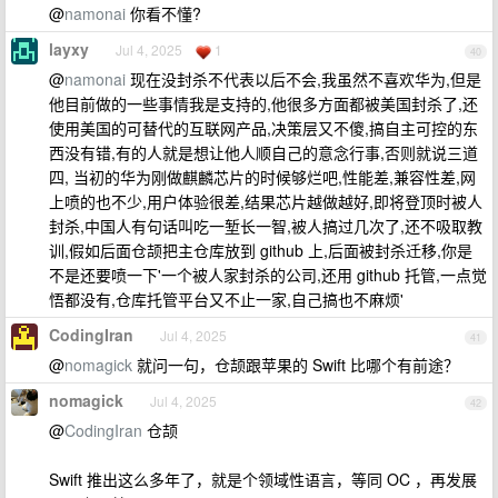
@
namonai
你看不懂?
layxy
Jul 4, 2025
1
40
@
namonai
现在没封杀不代表以后不会,我虽然不喜欢华为,但是
他目前做的一些事情我是支持的,他很多方面都被美国封杀了,还
使用美国的可替代的互联网产品,决策层又不傻,搞自主可控的东
西没有错,有的人就是想让他人顺自己的意念行事,否则就说三道
四, 当初的华为刚做麒麟芯片的时候够烂吧,性能差,兼容性差,网
上喷的也不少,用户体验很差,结果芯片越做越好,即将登顶时被人
封杀,中国人有句话叫吃一堑长一智,被人搞过几次了,还不吸取教
训,假如后面仓颉把主仓库放到 github 上,后面被封杀迁移,你是
不是还要喷一下'一个被人家封杀的公司,还用 github 托管,一点觉
悟都没有,仓库托管平台又不止一家,自己搞也不麻烦'
CodingIran
Jul 4, 2025
41
@
nomagick
就问一句，仓颉跟苹果的 Swift 比哪个有前途？
nomagick
Jul 4, 2025
42
@
CodingIran
仓颉
Swift 推出这么多年了，就是个领域性语言，等同 OC ，再发展