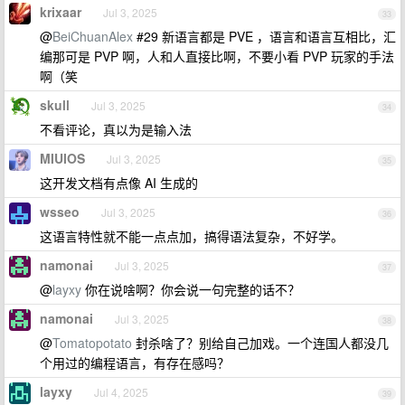
krixaar
Jul 3, 2025
33
@
BeiChuanAlex
#29 新语言都是 PVE ，语言和语言互相比，汇
编那可是 PVP 啊，人和人直接比啊，不要小看 PVP 玩家的手法
啊（笑
skull
Jul 3, 2025
34
不看评论，真以为是输入法
MIUIOS
Jul 3, 2025
35
这开发文档有点像 AI 生成的
wsseo
Jul 3, 2025
36
这语言特性就不能一点点加，搞得语法复杂，不好学。
namonai
Jul 3, 2025
37
@
layxy
你在说啥啊？你会说一句完整的话不？
namonai
Jul 3, 2025
38
@
Tomatopotato
封杀啥了？别给自己加戏。一个连国人都没几
个用过的编程语言，有存在感吗？
layxy
Jul 4, 2025
39