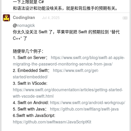
一下上限就是 C#
和语法设计和功能没啥关系，就是和背后推手的预期有关。
CodingIran
Jul 4, 2025
43
@
nomagick
你太久没关注 Swift 了，苹果早就把 Swift 的预期拉到 “替代
C++” 了
随便举几个例子：
1. Swift on Server：
https://www.swift.org/blog/swift-at-apple-
migrating-the-password-monitoring-service-from-java/
2. Embedded Swift：
https://www.swift.org/get-
started/embedded/
3. Swift in VScode:
https://www.swift.org/documentation/articles/getting-started-
with-vscode-swift.html
4. Swift on Android:
https://www.swift.org/android-workgroup/
5. Swift with Java：
https://github.com/swiftlang/swift-java
6.Swift with JavaScript:
https://github.com/swiftwasm/JavaScriptKit