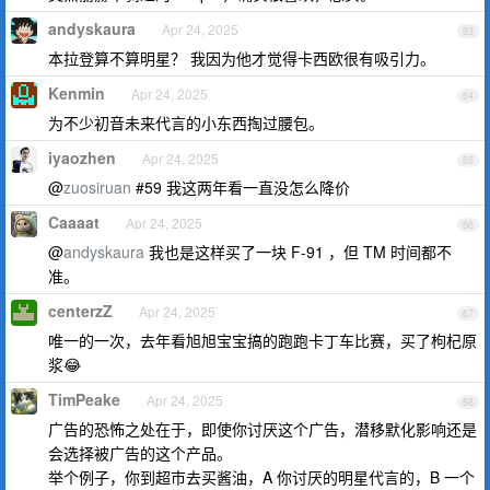
andyskaura
Apr 24, 2025
63
本拉登算不算明星？ 我因为他才觉得卡西欧很有吸引力。
Kenmin
Apr 24, 2025
64
为不少初音未来代言的小东西掏过腰包。
iyaozhen
Apr 24, 2025
65
@
zuosiruan
#59 我这两年看一直没怎么降价
Caaaat
Apr 24, 2025
66
@
andyskaura
我也是这样买了一块 F-91 ，但 TM 时间都不
准。
centerzZ
Apr 24, 2025
67
唯一的一次，去年看旭旭宝宝搞的跑跑卡丁车比赛，买了枸杞原
浆😂
TimPeake
Apr 24, 2025
68
广告的恐怖之处在于，即使你讨厌这个广告，潜移默化影响还是
会选择被广告的这个产品。
举个例子，你到超市去买酱油，A 你讨厌的明星代言的，B 一个