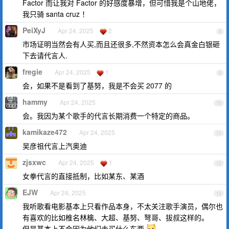
Factor 而让我对 Factor 的好感度暴增，但可惜我是个山地佬，
我只骑 santa cruz ！
PeiXyJ
Apr 24, 2025
2
8
市场证明当然会有人买,而且还很多,不然资本怎么会真金白银砸
下去请代言人.
fregie
Apr 24, 2025
1
9
会，如果不是看到了基努，我是不会买 2077 的
hammy
Apr 24, 2025
10
会。我因为某个歌手的代言长期消费一个特定的商品。
kamikaze472
Apr 24, 2025
11
吴彦祖代言上汽奥迪
zjsxwc
Apr 24, 2025
1
12
女拳代言的直接抵制，比如某东、某酒
EJW
Apr 24, 2025
13
我听歌看电影基本上只看作品本身，不太关注歌手演员，偶尔也
有喜欢的比如椎名林檎、大超、基努、弩哥、拔叔这样的。
但是基本上不会因为他们去买什么东西
。