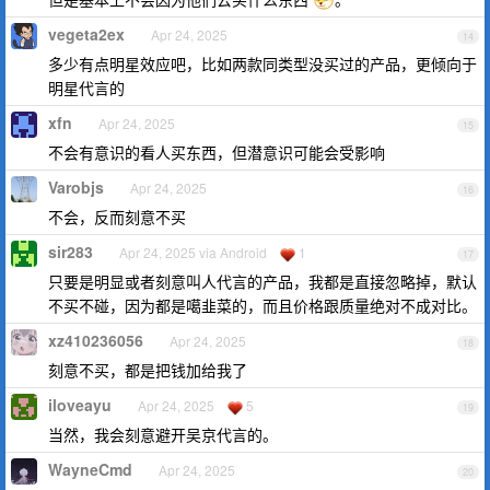
vegeta2ex
Apr 24, 2025
14
多少有点明星效应吧，比如两款同类型没买过的产品，更倾向于
明星代言的
xfn
Apr 24, 2025
15
不会有意识的看人买东西，但潜意识可能会受影响
Varobjs
Apr 24, 2025
16
不会，反而刻意不买
sir283
Apr 24, 2025 via Android
1
17
只要是明显或者刻意叫人代言的产品，我都是直接忽略掉，默认
不买不碰，因为都是噶韭菜的，而且价格跟质量绝对不成对比。
xz410236056
Apr 24, 2025
18
刻意不买，都是把钱加给我了
iloveayu
Apr 24, 2025
5
19
当然，我会刻意避开吴京代言的。
WayneCmd
Apr 24, 2025
20