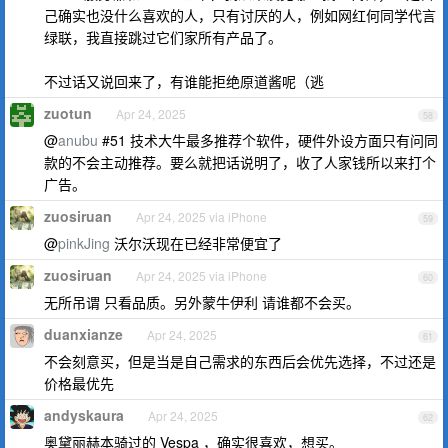
己确实也没什么喜欢的人，只有讨厌的人，例如网红何同学代言
绿联，我直接跳过它们家所有产品了。
不过话又说回来了，有谁能拒绝原道酱呢（逃
zuotun
Apr 24, 2025
58
@
anubu
#51 技术大牛最多推荐个软件，硬件外设方面只有问同
款的不会主动推荐。要么就把话说明了，收了人家钱所以来打个
广告。
zuosiruan
Apr 24, 2025 via iPhone
59
@
pinkJing
沃尔沃现在已经非常便宜了
zuosiruan
Apr 24, 2025 via iPhone
60
无所吊谓 只看品质。另外蒙牛伊利 请谁都不会买。
duanxianze
Apr 24, 2025
61
不会刻意买，但是当是自己需求的东西后会优先选择，不过还是
价格最优先
andyskaura
Apr 24, 2025
62
奥黛丽赫本骑过的 Vespa ，确实很喜欢，想买。