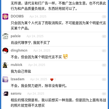
无所谓，请代言和打广告一样，不推广怎么做生意。也不代表此
行为和产品质量负相关，东西好用就可以了。
DOOMS
Apr 24, 2025
79
只会因为某个人代言了而取消购买，不可能是因为某个明星代言
买某个产品。
palxie
Apr 24, 2025
80
肖战代理李宁, 我就不买了
dinghmcn
Apr 24, 2025
81
不会，但会因为某个明显代言不买
rrubick
Apr 24, 2025
82
我为自己带盐
lzsadam
Apr 24, 2025
1
83
不会，我会努力避开，除非没有替代。
satoru
Apr 24, 2025
84
相反的情况倒是有，我以前想买一种泡面，但是因为上面有肖战
的照片就觉得不太想买