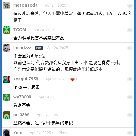
me1onsoda
Apr 24, 2025
85
有过冲动来着，但苦于囊中羞涩。想买运动周边，LA 、WBC 的
帽子
TCOM
Apr 24, 2025
86
会为明星代言不买某些产品
Imindzzz
Apr 24, 2025
PRO
87
不会因为明星买。
以前也认为“代言费都会从我身上出”，但是现在觉得不对。
广告肯定是能提升销量的，规模效应能拉低成本
seagull7558
Apr 24, 2025
1
88
links —> 尼康
wy78200
Apr 24, 2025
89
肯定不会
pcj3399
Apr 24, 2025
90
显然不会，过了那个追星的年纪
Zien
Apr 24, 2025 via iPhone
91