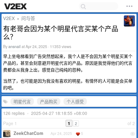
V2EX
问与答
›
有老哥会因为某个明星代言买某个产品
么？
By
ansnail
at Apr 24, 2025 · 11353 views
早上坐电梯看到广告突然想起来，我个人是不会因为某个明星买某个
产品的，甚至会刻意避开明星代言的产品。原因是我觉得他们的代言
费都会从我身上出，感觉自己纯纯的怨种。
当然了，也可能是因为我没有喜欢的明星。有情怀的人可能是会买单
的吧。
明星代言
产品购买
个人感受
126 replies
•
2025-04-27 18:18:55 +08:00
Page 1
1
of 2
2
ZeekChatCom
Apr 24, 2025
5
1