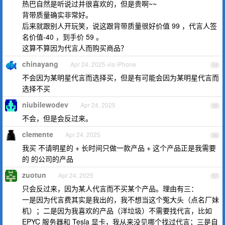
热巴自然是听说过并很喜欢的，但是贵啊~~
背带质量确实非常好。
后来就跟别人开玩笑，说这跟背带质量很好价值 99 ，代言人签
名价值-40 ，到手价 59 。
这算不算因为代言人而购买商品？
chinayang
Apr 24, 2025 via iPhone
54
不会因为某明星代言而选择买，但是有可能会因为某明星代言而
选择不买
niubilewodev
Apr 24, 2025
55
不会，但是会反过来。
clemente
Apr 24, 2025
56
我买 不请明星的 + 长时间只做一款产品 + 这个产品正是我需要
的 的公司的产品
zuotun
Apr 24, 2025
57
只会反过来，因为某人代言而不买某个产品。理由有三：
一是因为代言费其实是我出的，我不想当这个冤大头（点名厂妹
机）；二是因为我喜欢的产品（洋垃圾）不需要找代言，比如
EPYC 服务器和 Tesla 显卡，我从来没见哪个找过代言；三是自