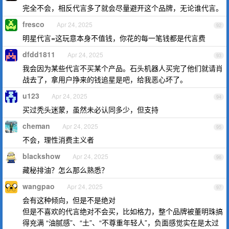
完全不会，相反代言多了就会尽量避开这个品牌，无论谁代言。
fresco
Apr 24, 2025
92
明星代言=这玩意本身不值钱，你花的每一笔钱都是代言费
dfdd1811
Apr 24, 2025
93
我会因为某些代言不买某个产品。石头机器人买完了他们就请肖
战去了，拿用户挣来的钱追星是吧，给我恶心坏了。
u123
Apr 24, 2025
94
买过秃头迷蒙，虽然未必认同多少，但支持
cheman
Apr 24, 2025
95
不会，理性消费主义者
blackshow
Apr 24, 2025
96
藏秘排油？怎么那么熟悉？
wangpao
Apr 24, 2025
97
会有这种倾向，但是不是绝对
但是不喜欢的代言绝对不会买，比如格力，整个品牌被董明珠搞
得充满 “油腻感”、“土”、“不尊重年轻人”，负面感觉实在是太过