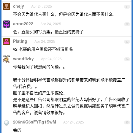
chejy
Apr 24, 2025
31
不会因为谁代言买什么，但是会因为谁代言而不买什么。
arron2022
Apr 24, 2025
32
会，直接买的写真集，最直接的支持了
Plating
Apr 24, 2025
33
v2 老哥的用户画像还不够清晰吗
woodfizky
Apr 24, 2025
34
你帮我问了我想问的问题。。
我十分怀疑明星代言能够提升的销量带来的利润能不能覆盖广
告/代言费。。
脑子里不自觉的产生阴谋论：
是不是这些广告公司都跟明星的经纪人勾搭好了，广告公司收了
明星经纪人回扣，然后转过头去做假数据哄那些买了明星代言广
告的客户，说营销效果很好。
206n6Q6sFYRg1SwM
Apr 24, 2025
35
会的