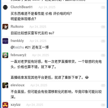
ClutchBear01
Apr 24, 2025
73
买东西难道不是看性能 价格 评价啥的吗?
明星能体现哪点?
Ruikoto
Apr 24, 2025
74
目前比较想买雷军代言的 su7
frankkly
Apr 24, 2025
75
@
baizhu
#21 还有王一博
february2
Apr 24, 2025
76
一直对老罗挺有好感，有一次老罗直播带货，一个联想的充电
头，价格也算不错，就下单了。
直播结束发现其他平台更低，就退了重新下单了。😂
elevioux
Apr 24, 2025
77
不会直接，但可能会有些潜移默化的影响，毕竟印象可能比较
深。
xzylzz
Apr 24, 2025
78