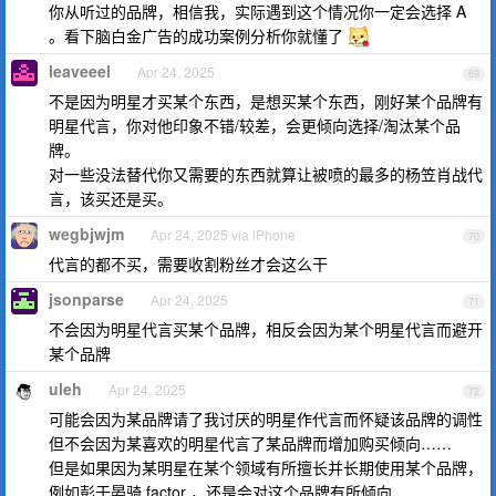
你从听过的品牌，相信我，实际遇到这个情况你一定会选择 A
。看下脑白金广告的成功案例分析你就懂了
leaveeel
Apr 24, 2025
69
不是因为明星才买某个东西，是想买某个东西，刚好某个品牌有
明星代言，你对他印象不错/较差，会更倾向选择/淘汰某个品
牌。
对一些没法替代你又需要的东西就算让被喷的最多的杨笠肖战代
言，该买还是买。
wegbjwjm
Apr 24, 2025 via iPhone
70
代言的都不买，需要收割粉丝才会这么干
jsonparse
Apr 24, 2025
71
不会因为明星代言买某个品牌，相反会因为某个明星代言而避开
某个品牌
uleh
Apr 24, 2025
72
可能会因为某品牌请了我讨厌的明星作代言而怀疑该品牌的调性
但不会因为某喜欢的明星代言了某品牌而增加购买倾向……
但是如果因为某明星在某个领域有所擅长并长期使用某个品牌，
例如彭于晏骑 factor ，还是会对这个品牌有所倾向