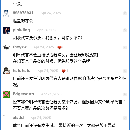
不会。
695975931
Apr 24, 2025
2
追星的才会
pinkJing
Apr 24, 2025
3
胡歌代言沃尔沃，我想买，可惜买不起
theyzw
Apr 24, 2025
6
4
明星代言不会直接促成我购买，会让我印象深刻
在想买某个品类的时候，优先想到这个品牌
hafuhafu
Apr 24, 2025
1
5
目前还未发生过因为代言人是谁从而影响我决定是否买东西的情
况。
Edgeworth
Apr 24, 2025
6
没有哪个明星代言会让我买某个产品，但是因为某个明星代言而
不买某家产品的次数还是蛮多的
aladd
Apr 24, 2025
7
截至目前还没有发生过。 最接近的一次，大概是彭于晏骑