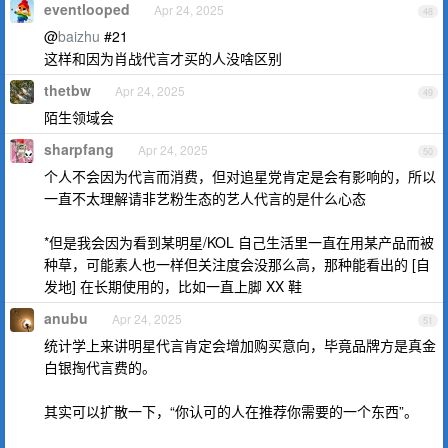
eventlooped
Apr 24, 2025
48
@
baizhu
#21
这样和因为肖战代言才买的人没啥区别
thetbw
Apr 24, 2025
49
陌生领域会
sharpfang
Apr 24, 2025
50
个人不会因为代言而消费，但对追星党肯定是会有影响的，所以
一直不太理解请非艺粉生态的艺人代言的是什么心态
*但是我会因为看到某明星/KOL 自己生活里一直在用某产品而被
种草，可能素人也一样但关注度会没那么高，那种能看出的 [自
发地] 在长期使用的，比如一直上脚 XX 鞋
anubu
Apr 24, 2025
51
统计学上来讲明星代言肯定会增加购买意向，毕竟品牌方是真金
白银掏代言费的。
其实可以扩散一下，“你认可的人在推荐你需要的一个东西”。