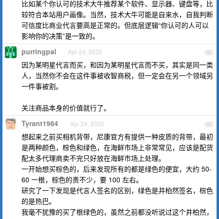
比如某个你认可的技术大牛推荐某个软件、显示器、键盘等，比
较符合本站用户画像。当然，技术大牛可能是自来水，自我判断
可信度比商业代言要高是正常的。但底层逻辑“你认可的人可以
影响你的决策”是一致的。
purringpal
Apr 24, 2025
52
因为某明星代言而买，和因为某明星代言而不买，其实是同一类
人，当然你不会在这件事被收智商税，但一定会在另一个领域另
一件事被割。
关注商品本身的价值就行了。
Tyrant1984
Apr 24, 2025
53
想起来之前买相机背带，尼康官方有提供一种皮质的背带，最初
是两种颜色，棕色和绿色，在海鲜市场上非常常见，应该是配货
配太多代理商卖不完只好放在海鲜市场上处理。
一开始想买棕色的，后来发现所有的都是绿色的便宜，大约 50-
60 一根，棕色的贵不少，要 100 左右。
研究了一下发现是代言人签名的区别，绿色是井柏然签名，棕色
的是热巴。
我毫不犹豫的买了根绿色的，虽然之前都没听说过这个井柏然，