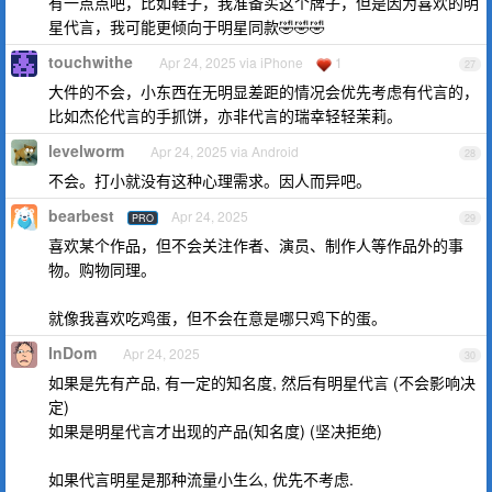
有一点点吧，比如鞋子，我准备买这个牌子，但是因为喜欢的明
星代言，我可能更倾向于明星同款🤣🤣🤣
touchwithe
Apr 24, 2025 via iPhone
1
27
大件的不会，小东西在无明显差距的情况会优先考虑有代言的，
比如杰伦代言的手抓饼，亦非代言的瑞幸轻轻茉莉。
levelworm
Apr 24, 2025 via Android
28
不会。打小就没有这种心理需求。因人而异吧。
bearbest
Apr 24, 2025
PRO
29
喜欢某个作品，但不会关注作者、演员、制作人等作品外的事
物。购物同理。
就像我喜欢吃鸡蛋，但不会在意是哪只鸡下的蛋。
InDom
Apr 24, 2025
30
如果是先有产品, 有一定的知名度, 然后有明星代言 (不会影响决
定)
如果是明星代言才出现的产品(知名度) (坚决拒绝)
如果代言明星是那种流量小生么, 优先不考虑.