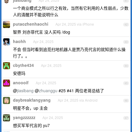
jiaslbang
Apr 24, 2025
41
一个商业模式之所以行之有效，当然有它利用的人性弱点，少数
人的清醒并不能说明什么
putaozhenhaochi
Apr 24, 2025 via iPhone
42
智界 刘亦菲代言 没人买吗 /dog
haohh
Apr 24, 2025
43
不会 但当时看到追觅扫地机器人是贾乃亮代言的就知道什么操
行了。。
cbythe434
Apr 24, 2025
44
安德玛
anoooif
Apr 24, 2025
45
@
jiaslbang
@
zhuanggu
#25 #41 两位老哥总结了
daybreakfangyang
Apr 24, 2025 via Android
46
明星不会，up 主会
yangzzzzzz
Apr 24, 2025
47
想买军军代言的 yu7