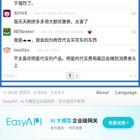
于强烈了。
X0V0X
Apr 24, 2025 via iPhone
98
我天天刷拼多多领大额优惠券，太香了
NESeeker
Apr 24, 2025 via Android
1
99
我是🐢🐢，我会因为杨笠代言买京东的东西
testliyu
Apr 24, 2025
100
不太喜欢明星代言的产品，明星的代言费用最后会摊到消费者头
上
Page 1
1
of 2
2
© 2026 V2EX · 216ms · 3.9.8.5
About
·
Language
EasyAPI · AI 大模型企业级网关｜官方直连不断流