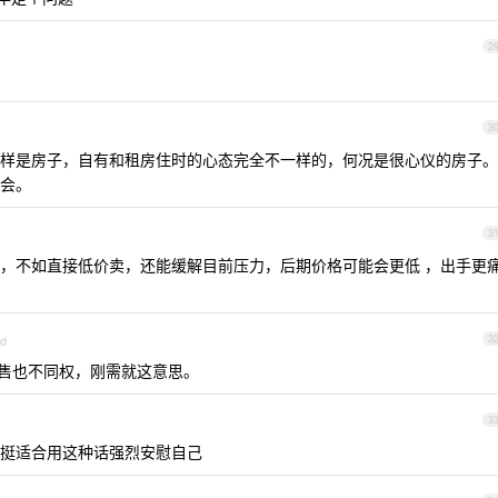
2
3
样是房子，自有和租房住时的心态完全不一样的，何况是很心仪的房子。
会。
3
，不如直接低价卖，还能缓解目前压力，后期价格可能会更低 ，出手更
id
3
售也不同权，刚需就这意思。
3
挺适合用这种话强烈安慰自己