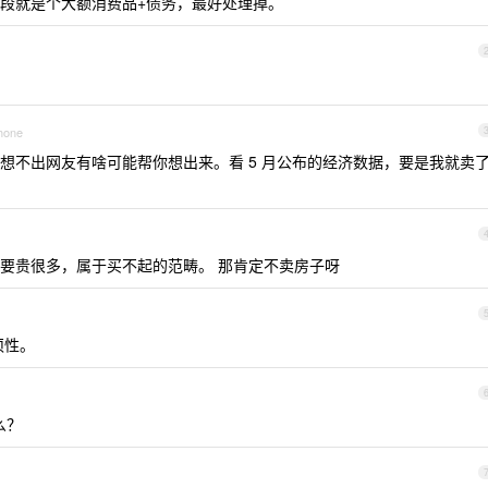
段就是个大额消费品+债务，最好处理掉。
Phone
想不出网友有啥可能帮你想出来。看 5 月公布的经济数据，要是我就卖
要贵很多，属于买不起的范畴。 那肯定不卖房子呀
须性。
么？