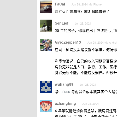
FaCai
Jun 28, 2024 via iPhone
网红盘？麓湖嘛？麓湖踩踏快来了。
SenLief
Jun 28, 2024
20 年的房子，你现在出手应该是亏
GyroZeppeli13
Jun 28, 2024 via Andro
在网上征询投资建议就不靠谱，何况你
利率你没说，自己的收入预期是否稳定
房价无非就是人口，教育，工作，医疗
觉得无所不能，不能违反规律。但放开
wuhang89
Jun 28, 2024
@
daliusu
考虑资金成本我其实个人建
azhangbing
Jun 28, 2024
4 年半就能还清你着急啥，我房贷还有
得还得六七年 35 了，还能不能干六