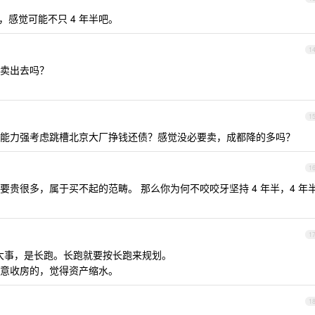
，感觉可能不只 4 年半吧。
1
卖出去吗？
1
能力强考虑跳槽北京大厂挣钱还债？感觉没必要卖，成都降的多吗？
1
贵很多，属于买不起的范畴。 那么你为何不咬咬牙坚持 4 年半，4 年
1
生大事，是长跑。长跑就要按长跑来规划。
意收房的，觉得资产缩水。
1