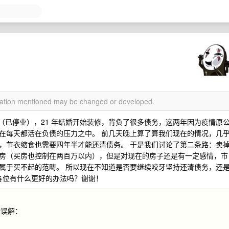
rmation mentioned may be changed or developed.
业（已停业），21 年结婚开始装修，背负了很多债务，这两年因为疫情原
在每天都活在负债的压力之中。 前几天晚上算了算我们现在的情况，几
，节衣缩食也需要四年半才能还清债务。 于是我们讨论了第二条路：卖
房（买房也控制在两百万以内），但是对现在的房子还是有一定感情，市
属于买不起的范畴。 所以现在不知道是否要继续咬牙坚持还清债务，还
下各位有什么更好的办法吗？谢谢！
些误解：