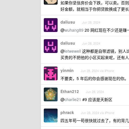
如果你坚信房价会下跌，可以卖。否则
好金额，就相当于你把贷款换成了更长
daliusu
Jun 28, 2024
@
wuhang89
20 网红现在不少还是
daliusu
Jun 28, 2024
@
letwewell
这种都是自带滤镜，别人
买贵的不把他的小区买起来呢，还有人
yinmin
Jun 28, 2024 via iPhone
不要卖，5 年后的你会感谢现在的你。
Ethan212
Jun 28, 2024
@
charlie21
#9 应该是天新区
phrack
Jun 28, 2024 via iPhone
四五年苟一苟很快就过去了，有的背几