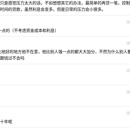
只是感觉压力太大的话，不如想想其它的办法，最简单的再贷一笔，控制
时间的贷款，虽然利息会变多，但是日常的压力会小很多。
1
赚一点的（不考虑资金成本和利息）
2
比他好的地方他不在意，他比别人强一点的都大大加分，不然为什么别人
跟钱过不去吗
2
2
2
十年呢