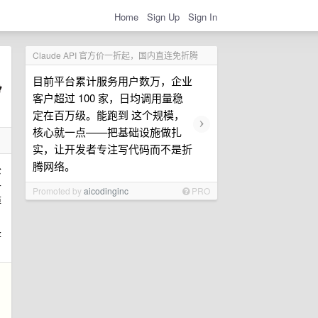
Home
Sign Up
Sign In
Claude API 官方价一折起，国内直连免折腾
目前平台累计服务用户数万，企业
客户超过 100 家，日均调用量稳
定在百万级。能跑到 这个规模，
›
核心就一点——把基础设施做扎
实，让开发者专注写代码而不是折
腾网络。
公
乎
Promoted by
aicodinginc
PRO
掉
是