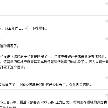
2
2
了的，四五年而已，苟一下撑撑吧。
id
2
这种情况了。
也没说（你这房子也算是刚需了）。当然更关键还是未来真没办法预测，
。这两年的房地产爆雷其实本质还是对伏地魔的信心没了 。因为以前一
打破了这个逻辑。
2
议抛掉房子，中国经济增长的时代已经过去了，保住现金流吧。
2
小二百万呢，最后可是要还 400 万的 压力山大！ 按照现在赚钱的速度也
七年是个问题