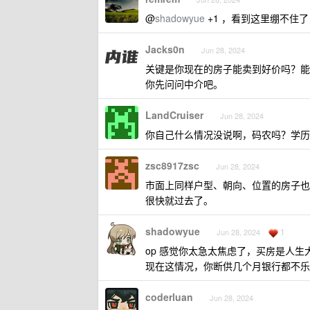
@
shadowyue
+1 ，看到这里绷不住了
Jacks0n
Jun 28, 2024
关键是你现在的房子能卖到好价吗？能
你先问问中介吧。
LandCruiser
Jun 28, 2024
你自己什么情况没说啊，码农吗？学历
zsc8917zsc
Jun 28, 2024
市面上同样户型、朝向、位置的房子也要
很快就过去了。
shadowyue
1
Jun 28, 2024
op 感觉你太急太焦虑了，买房是人
现在这情况，你断供几个月银行都不乐
coderluan
Jun 28, 2024