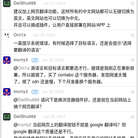
DaiShu888
Jun 21, 2024
1
建议加上网页翻译功能，这样所有的中文网站都可以无缝切换为
英文，英文网站也可以切换为中文。
并且可以搞成插件，让用户直接部署在网站/APP 上
Oct1a
Jun 22, 2024
2
一直提示系统错误，有时候选择了目标语言，还是会提示“选择
要翻译的语言”
morty2
Jun 22, 2024
OP
3
@
Oct1a
源语言和目标语言都要选才行，报错是我刚正在重新部
署，所以报错了，买了 contabo 这个服务器，发现网速太慢
了，搭了 cdn 还是慢，下个月准备换个服务器。
morty2
Jun 22, 2024
OP
4
@
DaiShu888
请问下是搞浏览器插件好，还是就在当前网站上
搞个网页翻译？
DaiShu888
Jun 23, 2024
5
@
morty2
当前网页上的翻译按钮不就是 google 翻译吗？但
google 翻译这个质量还是不行。