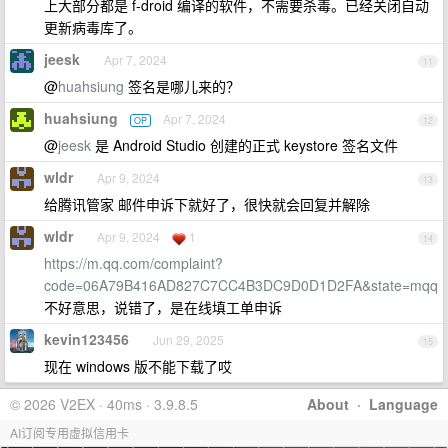
上大部分都是 f-droid 编译的软件，不需要杀毒。已经关闭自动
更新病毒库了。
jeesk
Apr 7, 2024
11
@
huahsiung
签名是哪儿来的？
huahsiung
Apr 7, 2024
OP
12
@
jeesk
是 Android Studio 创建的正式 keystore 签名文件
wldr
Apr 9, 2024
13
给腾讯管家 邮件申诉下就好了，很快就会回复并解除
wldr
Apr 9, 2024
1
14
https://m.qq.com/complaint?
code=06A79B416AD827C7CC4B3DC9D0D1D2FA&state=mqq
不好意思，说错了，是在线填工单申诉
kevin123456
Jun 29, 2025
15
现在 windows 版不能下载了哎
© 2026 V2EX · 40ms · 3.9.8.5
About
·
Language
AI订阅专用虚拟信用卡