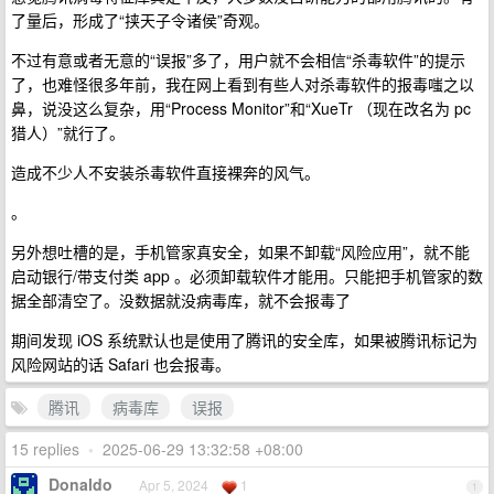
了量后，形成了“挟天子令诸侯”奇观。
不过有意或者无意的“误报”多了，用户就不会相信“杀毒软件”的提示
了，也难怪很多年前，我在网上看到有些人对杀毒软件的报毒嗤之以
鼻，说没这么复杂，用“Process Monitor”和“XueTr （现在改名为 pc
猎人）”就行了。
造成不少人不安装杀毒软件直接裸奔的风气。
。
另外想吐槽的是，手机管家真安全，如果不卸载“风险应用”，就不能
启动银行/带支付类 app 。必须卸载软件才能用。只能把手机管家的数
据全部清空了。没数据就没病毒库，就不会报毒了
期间发现 iOS 系统默认也是使用了腾讯的安全库，如果被腾讯标记为
风险网站的话 Safari 也会报毒。
腾讯
病毒库
误报
15 replies
•
2025-06-29 13:32:58 +08:00
Donaldo
Apr 5, 2024
1
1