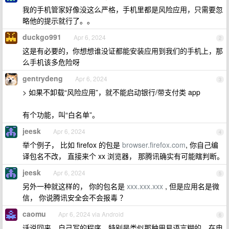
我的手机管家好像没这么严格，手机里都是风险应用，只需要忽
略他的提示就行了。。
duckgo991
Apr 6, 2024
2
这是有必要的，你想想谁没证都能安装应用到我们的手机上，那
么手机该多危险呀
gentrydeng
Apr 6, 2024
3
> 如果不卸载“风险应用”，就不能启动银行/带支付类 app
有个功能，叫“白名单”。
jeesk
Apr 6, 2024
4
举个例子， 比如 firefox 的包是
browser.firefox.com
, 你自己编
译包名不改， 直接来个 xx 浏览器， 那腾讯确实有可能瞎判断。
jeesk
Apr 6, 2024
5
另外一种就这样的， 你的包名是
xxx.xxx.xxx
, 但是应用名是微
信， 你说腾讯安全会不会报毒 ？
caomu
Apr 6, 2024 via Android
6
话说回来，自己写的程序，特别是类似那种用易语言糊的，在电