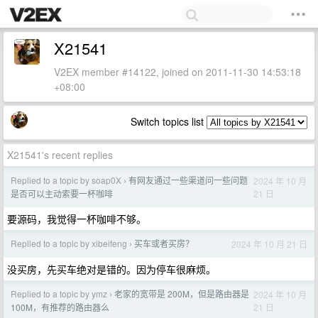
X21541
V2EX member #14122, joined on 2011-11-30 14:53:18
+08:00
Switch topics list
X21541's recent replies
Replied to a topic by soap0X
有网友通过一些渠道问一些问题
2024 年 10 月
›
21 日
是否可以主动索要一杯咖啡
要源码，我觉得一杯咖啡不够。
Replied to a topic by xibeifeng
买车或者买房？
2024 年 10 月 21 日
›
没买房，先买车绝对是错的。因为停车很麻烦。
Replied to a topic by ymz
老家的宽带是 200M，但是路由器是
2024 年 10 月
›
21 日
100M，有推荐的路由器么