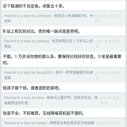
买个联通的千兆足矣。闲鱼五十多。
Replied to a topic by Johnnysx
有用过小米油烟机 P2、P1
2024 年 10 月 21
›
日
的吗
B 站上有区别对比。贵的唯一缺点就是贵吧。
Replied to a topic by qdwang
有没有每天走 1 万步以上的
2024 年 8 月 29
›
日
朋友
不能。1 万步没你想的那么多。要保持比较好的状态，少坐是最重要
的。
Replied to a topic by fancy2020
孩子一同学放暑假天天来
2024 年 8 月 29
›
日
我家
给孩子报个班，或者送奶奶家吧。
Replied to a topic by fitme
妹妹马上要开学，民商法专业，有
2024 年 8 月
›
29 日
啥推荐送的礼物
信息不全，不好推荐。无线降噪耳机挺不错的。
Replied to a topic by NafIyIz
网络安全和信息安全方向选哪
2024 年 8 月 29
›