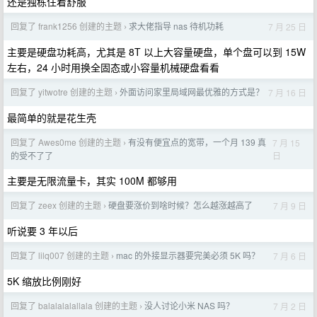
还是独栋住着舒服
回复了 frank1256 创建的主题
求大佬指导 nas 待机功耗
7 月 25 日
›
主要是硬盘功耗高，尤其是 8T 以上大容量硬盘，单个盘可以到 15W
左右，24 小时用换全固态或小容量机械硬盘看看
回复了 yitwotre 创建的主题
外面访问家里局域网最优雅的方式是？
7 月 16 日
›
最简单的就是花生壳
回复了 Awes0me 创建的主题
有没有便宜点的宽带，一个月 139 真
7 月 15
›
日
的受不了了
主要是无限流量卡，其实 100M 都够用
回复了 zeex 创建的主题
硬盘要涨价到啥时候？怎么越涨越高了
7 月 9 日
›
听说要 3 年以后
回复了 lilq007 创建的主题
mac 的外接显示器要完美必须 5K 吗？
7 月 6 日
›
5K 缩放比例刚好
回复了 balalalalallala 创建的主题
没人讨论小米 NAS 吗？
7 月 2 日
›