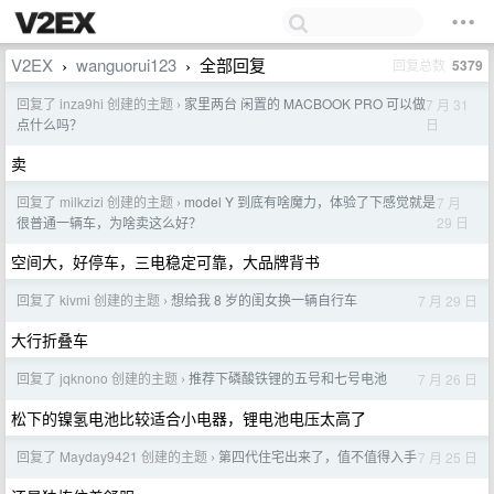
V2EX
wanguorui123
全部回复
回复总数
5379
›
›
回复了 inza9hi 创建的主题
家里两台 闲置的 MACBOOK PRO 可以做
7 月 31
›
日
点什么吗？
卖
回复了 milkzizi 创建的主题
model Y 到底有啥魔力，体验了下感觉就是
7 月
›
29 日
很普通一辆车，为啥卖这么好？
空间大，好停车，三电稳定可靠，大品牌背书
回复了 kivmi 创建的主题
想给我 8 岁的闺女换一辆自行车
7 月 29 日
›
大行折叠车
回复了 jqknono 创建的主题
推荐下磷酸铁锂的五号和七号电池
7 月 26 日
›
松下的镍氢电池比较适合小电器，锂电池电压太高了
回复了 Mayday9421 创建的主题
第四代住宅出来了，值不值得入手
7 月 25 日
›