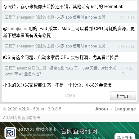
存照片，存小米摄像头监控还不错，其他活有专门的 HomeLab
回复了 shenjialun 创建的主题
米家 app 使用时 iPhone 发烫
7 月 1 日
›
@
shenjialun
用的 iPad 版本，Mac 上可以看到 CPU 消耗的资源，更
新下版本看看有没有修复
回复了 shenjialun 创建的主题
米家 app 使用时 iPhone 发烫
6 月 30 日
›
iOS 有这个问题，启动米家后 CPU 会被打满，尤其看监控后
回复了 aimuz 创建的主题
迅雷也出 NAS 了， 899 无盘，对比小米
6 月 25
›
日
2299 带 4T 盘怎么选？
小米的关联米家智能生态，不是一个段位，小米的会卖爆
1/269
© 2026 V2EX · 53ms · 3.9.8.5
About
·
Language
AI订阅专用虚拟信用卡