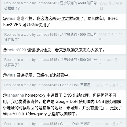
Replied to a topic by Lamada4545
辽宁联通的 4500 端口号
2025 年 7 月 9
›
日
被拦截了？
@
vhus
谢谢回复，我这边这两天也突然恢复了，原因未知，IPsec
ikev2 VPN 可以继续使用了
Replied to a topic by Lamada4545
辽宁联通的 4500 端口号
2025 年 6 月 22
›
日
被拦截了？
@
leefor2020
谢谢提供信息，看来是联通又来恶心大家了。
Replied to a topic by Lamada4545
辽宁联通的 4500 端口号
2025 年 6 月 22
›
日
被拦截了？
@
vhus
感谢提示，已经在加速部署中，，
Replied to a topic by Lamada4545
Google DoH 不可用
2025 年 2 月 4 日
›
@
ranaanna
homeproxy 中设置了 DNS 出站代理，但是仍然不可
用，我也觉得很奇怪，也许是 Google DoH 使用国内 DNS 服务器解
析地址的时候返回的是错误的地址「未可知，并没有测试」，更换了
https://1.0.0.1/dns-query 之后解决问题了。
Replied to a topic by Lamada4545
Google DoH 不可用
2025 年 2 月 4 日
›