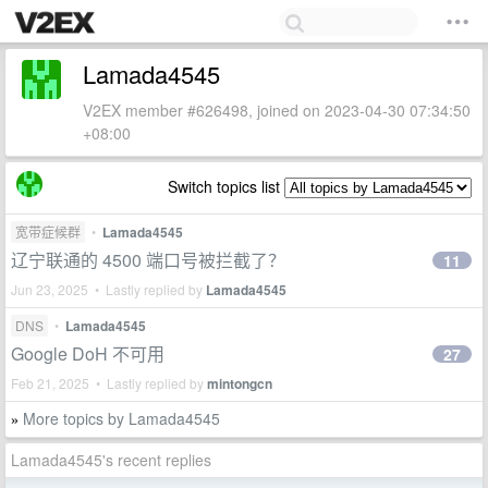
Lamada4545
V2EX member #626498, joined on 2023-04-30 07:34:50
+08:00
Switch topics list
宽带症候群
•
Lamada4545
辽宁联通的 4500 端口号被拦截了？
11
Jun 23, 2025 • Lastly replied by
Lamada4545
DNS
•
Lamada4545
Google DoH 不可用
27
Feb 21, 2025 • Lastly replied by
mintongcn
More topics by Lamada4545
»
Lamada4545's recent replies