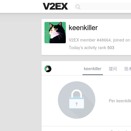
keenkiller
V2EX member #48664, joined on 
Today's activity rank
503
keenkiller
提问
技
Per keenkille