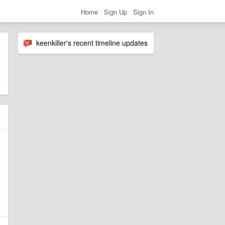
Home
Sign Up
Sign In
keenkiller's recent timeline updates