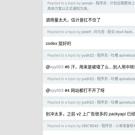
Replied to a topic by
qxmqh
程序员
计划近期整体上调
›
›
具体方案以正式通知为准。
调用量太大，估计是扛不住了
Replied to a topic by
jedeft
问与答
配合 dsv4 fla
›
›
codex 挺好的
Replied to a topic by
yudh22
程序员
吐槽 apinebu
›
›
@
xyy003
#6 汗，用来是被墙了么…别人用中
Replied to a topic by
yudh22
程序员
吐槽 apinebu
›
›
@
xyy003
#4 网站都打不开了呀
Replied to a topic by
yudh22
程序员
吐槽 apinebu
›
›
别冲太多，之前 v2 上广告很多的 packyap
Replied to a topic by
28678540
程序员
小弟准备软
›
›