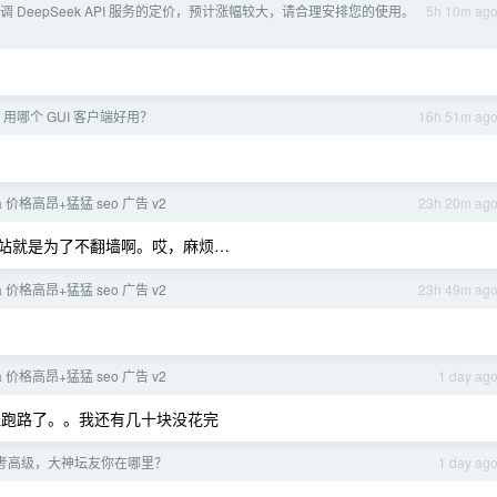
 DeepSeek API 服务的定价，预计涨幅较大，请合理安排您的使用。
5h 10m ag
sh，用哪个 GUI 客户端好用？
16h 51m ag
la 价格高昂+猛猛 seo 广告 v2
23h 20m ag
转站就是为了不翻墙啊。哎，麻烦…
la 价格高昂+猛猛 seo 广告 v2
23h 49m ag
la 价格高昂+猛猛 seo 广告 v2
1 day ag
i 已经跑路了。。我还有几十块没花完
考高级，大神坛友你在哪里？
1 day ag