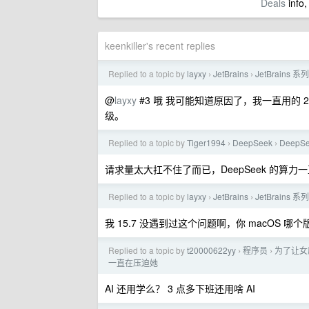
Deals
info,
keenkiller's recent replies
Replied to a topic by
layxy
JetBrains
JetBrains
›
›
@
layxy
#3 哦 我可能知道原因了，我一直用的 20
级。
Replied to a topic by
Tiger1994
DeepSeek
Deep
›
›
请求量太大扛不住了而已，DeepSeek 的算力
Replied to a topic by
layxy
JetBrains
JetBrains
›
›
我 15.7 没遇到过这个问题啊，你 macOS 哪
Replied to a topic by
t20000622yy
程序员
为了让女朋
›
›
一直在压迫她
AI 还用学么？ 3 点多下班还用啥 AI