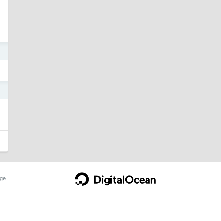
8
4
ge