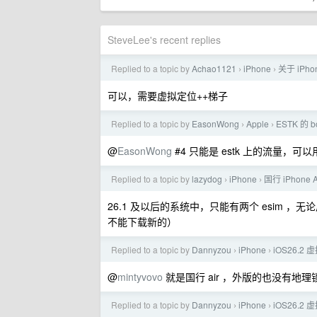
SteveLee's recent replies
Replied to a topic by
Achao1121
iPhone
关于 iPho
›
›
可以，需要虚拟定位++梯子
Replied to a topic by
EasonWong
Apple
ESTK 的 
›
›
@
EasonWong
#4 只能是 estk 上的流量，可以
Replied to a topic by
lazydog
iPhone
国行 iPhone 
›
›
26.1 及以后的系统中，只能有两个 esim
不能下载新的）
Replied to a topic by
Dannyzou
iPhone
iOS26.2
›
›
@
mintyvovo
就是国行 air ，外版的也没有地理
Replied to a topic by
Dannyzou
iPhone
iOS26.2
›
›