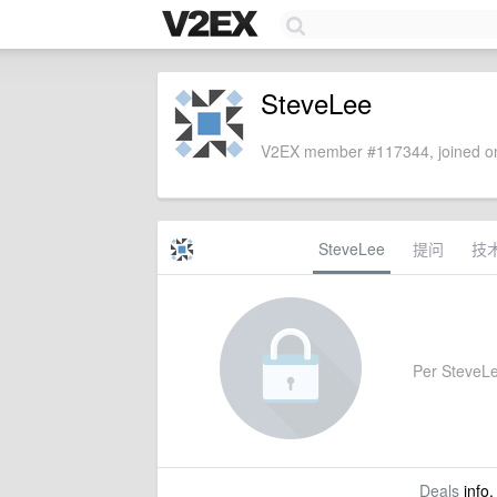
SteveLee
V2EX member #117344, joined on
SteveLee
提问
技
Per SteveLee
Deals
info,