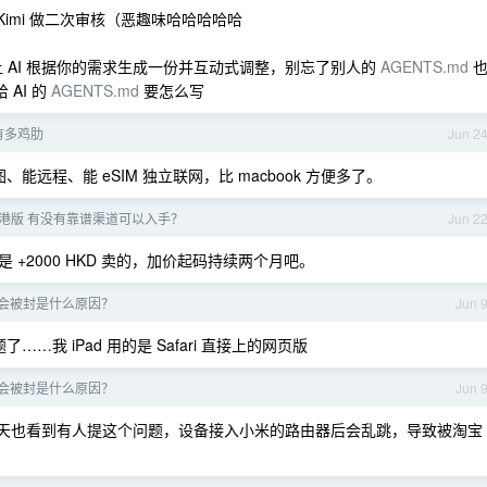
e / Kimi 做二次审核（恶趣味哈哈哈哈哈
 AI 根据你的需求生成一份并互动式调整，别忘了别人的
AGENTS.md
 AI 的
AGENTS.md
要怎么写
在有多鸡肋
Jun 2
。能修图、能远程、能 eSIM 独立联网，比 macbook 方便多了。
e 的港版 有没有靠谱渠道可以入手？
Jun 2
+2000 HKD 卖的，加价起码持续两个月吧。
淘宝会被封是什么原因？
Jun 
…我 iPad 用的是 Safari 直接上的网页版
淘宝会被封是什么原因？
Jun 
几天也看到有人提这个问题，设备接入小米的路由器后会乱跳，导致被淘宝