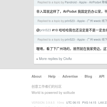
Replied to a topic by
Pandroid
Apple
AirPods
›
›
非入耳就这样了，AirPods4 我固定扔办公室，平时还是
Replied to a topic by
prin523
Apple
广州 wwdc 
›
›
@
prin523
#10 哈哈哈我也还没定是不是一定去
Replied to a topic by
prin523
Apple
广州 wwdc 
›
›
喔唷，看了下广州场的，居然就在我家旁边，这
More replies by CivAx
»
About
·
Help
·
Advertise
·
Blog
·
API
创意工作者们的社区
World is powered by solitude
VERSION: 3.9.8.5 · 10ms ·
UTC 06:15
·
PVG 14:15
·
LAX 2