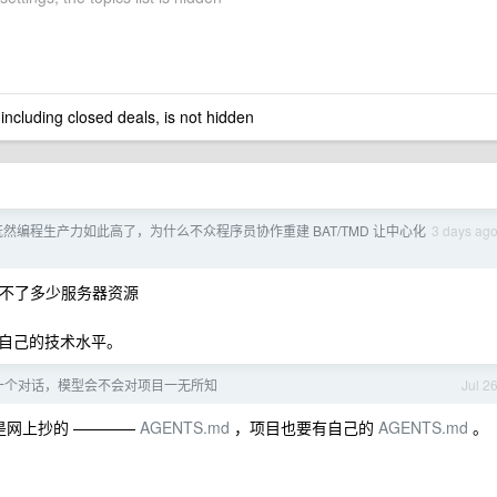
 including closed deals, is not hidden
 既然编程生产力如此高了，为什么不众程序员协作重建 BAT/TMD 让中心化
3 days ag
用不了多少服务器资源
自己的技术水平。
g 新建一个对话，模型会不会对项目一无所知
Jul 2
是网上抄的 ————
AGENTS.md
，项目也要有自己的
AGENTS.md
。