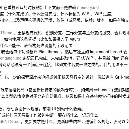
AI 在重复读取的时候刷新上下文而不是依赖
memory.md
度（什么完成了、什么还没完成、什么标记为 WIP 、WIP 进度）
构建指令，以及声明构建机的环境、软件（或环境、依赖）版本。如果有独立
TS.md
、重读现有代码、识别分支、工作分支与主分支的提交、合并规
如何使用这些凭据（比如如果接入了 Vault)
、什么不能干、表结构允许调整的字段范围
会给每个功能新开 Plan thread ，然后有独立的 implement thread 去
entation.md
来记录已完成、未完成/取消、延期/WIP ，并且新 Plan 还会
p 这种跨对话必须有一个锚点来连接，比如文件名要一致之类的。我的用法不一
。
定条件的情况下。以一定的探索深度来追问或纠正我天马行空的设计。我知道有 Grill-m
照你要求的规范来拉推代码（甚至新建特定的依赖仓库）、如何用 ssh-config 连到对
ck ，比如什么类型的命令绝对不允许自动批准，以及如果卡在某些命令打转的时候
改，改动遵循什么规范，前端 UI 别动什么要素。
token 不够烧了或任何原因导致工作被迫中断，要存档什么、记录什么
GENTS.md
，更新要求是什么，更新哪些内容，遵循什么规范，强制以