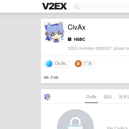
CivAx
🏢
HSBC
V2EX member #285337, joined on
Civ.Ax
广东
rm -f rm
CivAx
提问
技术
Per CivAx's 