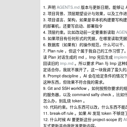
1. 声明
AGENTS.md
版本与更新日期，能够让 
2. 项目背景、顶层期望设计与效果，以及工作进
3. 项目语言、架构，如果是非本机构建要写
的部署机，还要写启动、部署指令
4. 顶层约束。比如改动前一定要重新读取
AGEN
5. 如果项目有任何形式的凭据，在哪里读取凭据，
6. 数据库（如果有）的操作规范，什么可以干
7. Plan rule ，但这个属于我自己的工作习惯了。我
读 Plan 对话生成的 md ，Imp 完后生成
implem
回读旧的
imp.md
。所以要求 Plan 与 Im
定适合你，我就不展开了，这一块我调了蛮久的
8. Prompt discipline ，AI 会在给
这种东西，但效果不符合我的需求。
9. Git and SSH workflow ，如何按
的服务器，以及 command safty che
怎么办，别乱烧 token 。
10. 代码约束。什么东西可以改，什么东西不能
11. break-off rule 。如果 AI 发现 
12. 什么时候 AI 要更新这份 project-scope 的
A
互式更新并由我批准更新内容。