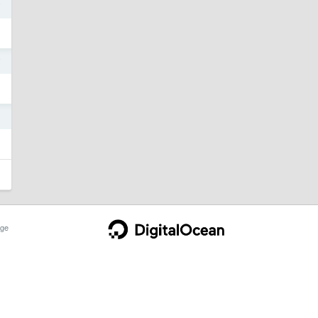
7
7
5
ge