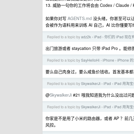
13. 威胁一句你的工作将会由 Codex / Claud
如果你对写
AGENTS.md
没头绪，你甚至可以让
会被作为语料用来训练 AI 自己，AI 比你懂要写给
Replied to a topic by
adz2k
iPad
你们的 iPad 现
›
›
出门旅游或者 staycation 只带 iPad Pro 
Replied to a topic by
SayHelloHi
iPhone
iPhon
›
›
要么自己肉身过，要么咸鱼价钱收。首发基本都是 
Replied to a topic by
SkywalkerJi
iPad
iPad 用
›
›
@
SkywalkerJi
#21 哦我知道我为什么没出过问题了…
Replied to a topic by
SkywalkerJi
iPad
iPad 用
›
›
你家是不是用了小米的路由器，或者 AP ？前
风控。