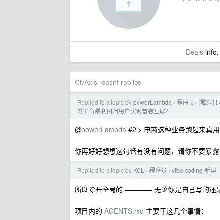
Deals
info,
CivAx's recent replies
Replied to a topic by
powerLambda
程序员
[脑洞]
›
›
的平台暴利回归用户实现普惠互联？
@
powerLambda
#2 > 电商这种业务跑起来真
你再好好想想这句话有没有问题，请你不要暴露
Replied to a topic by
KCL
程序员
vibe codin
›
›
所以除开全局的 ———— 无论你是自己写的还
项目内的
AGENTS.md
主要干这几个事情：