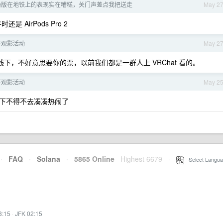
4 降噪版在地铁上的表现实在糟糕，关门声差点我把送走
May 2
 AirPods Pro 2
线下观影活动
May 2
线下，不好意思要你的票，以前我们都是一群人上 VRChat 看的。
线下观影活动
May 2
下不得不去凑凑热闹了
·
FAQ
·
Solana
·
5865 Online
Highest 6679
·
Select Langua
3:15
·
JFK 02:15