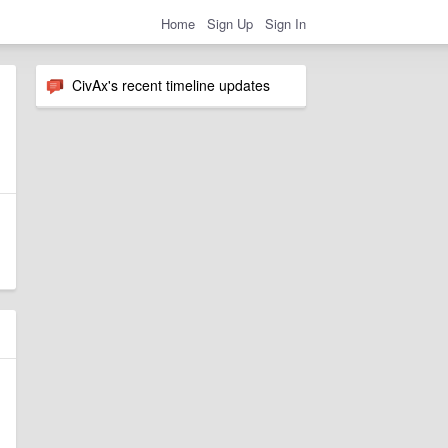
Home
Sign Up
Sign In
CivAx's recent timeline updates