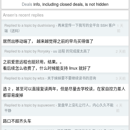
Deals
info, including closed deals, is not hidden
Ansen's recent replies
Replied to a topic by dushixiang
再来宣传一下我写的全平台 SSH 客户
1 天
›
前
端（送码）
居然出移动端了， 越来越觉得之前的早鸟买得值了
Replied to a topic by Rorysky
uu 远程 的完成度太高了
2 天前
›
之前爱思远程也挺好用，结果。。
看后续怎么收费了，什么时候能支持 linux 就好了
Replied to a topic by wtcs
关于妹妹要不要继续读书的咨询
3 天前
›
选 2 ，甚至可以直接复读两年，但是尽量去学校读，在家自控力差人
都容易废掉
Replied to a topic by supuwoerc
复盘早上没礼让行人，内心久久不能
4 天
›
前
平静
路口不超齐头车