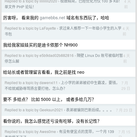
Replied to a topic by lilililili2020
极致精简，已经优化为仅 100 多 KB！
4 天
›
前
单文件 PHP 论坛！
厉害呀， 看来我的
gamebbs.net
域名有东西玩了，哈哈
Replied to a topic by LaFayette
求过来人推荐一下一年级小学生的入学
4 天
›
前
书包
我给我家娃娃买的是迪卡侬那个 NH900
Replied to a topic by e5b9dad02b882816
隔壁 Linux Do 账号被临时暂
4 天
›
前
停怎么解
给站长或者管理留言看看，我之前是找 neo
Replied to a topic by dawenxi11
上小学的弟弟被初中生霸凌，要钱，
7 月
›
29 日
不给就威胁辱骂扬言要打他，怎么办？
要不 多给点？ 比如 5000 以上， 或者多给几万？
Replied to a topic by Geeksun2021
表弟被骗到巴新后续。。。。
7 月 23 日
›
看你说的，我怎么感觉还亏没有吃够，没有长记性？
Replied to a topic by Awes0me
有没有便宜点的宽带，一个月 139
7 月 15
›