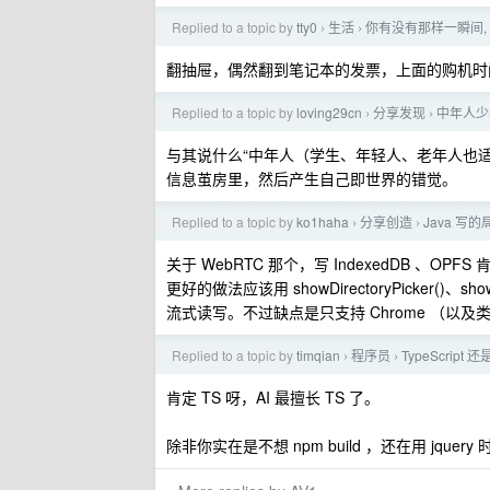
Replied to a topic by
tty0
生活
你有没有那样一瞬间,
›
›
翻抽屉，偶然翻到笔记本的发票，上面的购机时间
Replied to a topic by
loving29cn
分享发现
中年人少
›
›
与其说什么“中年人（学生、年轻人、老年人也适
信息茧房里，然后产生自己即世界的错觉。
Replied to a topic by
ko1haha
分享创造
Java 写
›
›
关于 WebRTC 那个，写 IndexedDB 、OPF
更好的做法应该用 showDirectoryPicker()、sh
流式读写。不过缺点是只支持 Chrome （以
Replied to a topic by
timqian
程序员
TypeScript 还
›
›
肯定 TS 呀，AI 最擅长 TS 了。
除非你实在是不想 npm build ，还在用 jqu