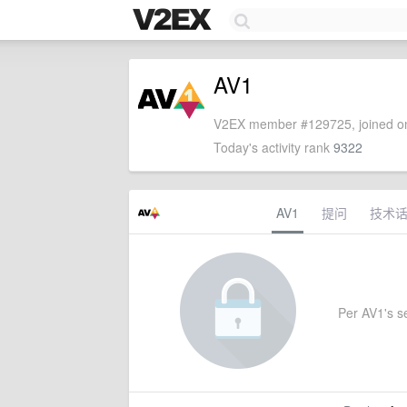
AV1
V2EX member #129725, joined on
Today's activity rank
9322
AV1
提问
技术
Per AV1's se