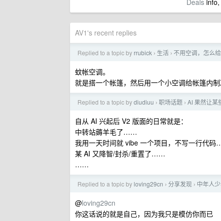
Deals
info,
AV1's recent replies
Replied to a topic by
rrubick
生活
不用空调，怎么给
›
›
蚊帐空调。
就是搭一个帐篷，然后用一个小空调给帐篷内制
Replied to a topic by
diudiuu
职场话题
AI 果然让
›
›
自从 AI 兴起后 V2 版面的日常就是：
中转站薅羊毛了……
我用一天时间就 vibe 一个项目，不写一行代码
某 AI 又降智/封杀/重置了……
……
Replied to a topic by
loving29cn
分享发现
中年人少
›
›
@
loving29cn
你这话说的就是自己，因为我只是模仿你而已