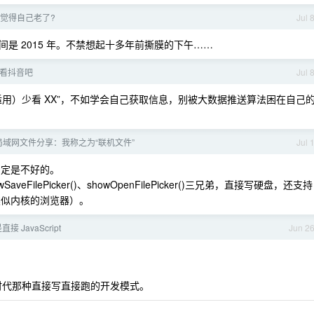
 觉得自己老了?
Jul 
是 2015 年。不禁想起十多年前撕膜的下午……
看抖音吧
Jul 
用）少看 XX”，不如学会自己获取信息，别被大数据推送算法困在自己
的局域网文件分享：我称之为“联机文件”
Jul 
S 肯定是不好的。
owSaveFilePicker()、showOpenFilePicker()三兄弟，直接写硬盘，还支持
及类似内核的浏览器）。
是直接 JavaScript
Jun 2
ery 时代那种直接写直接跑的开发模式。