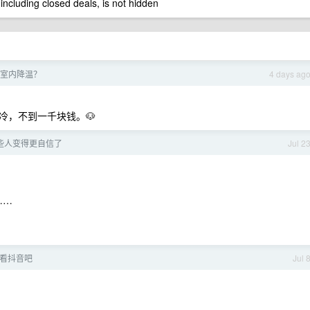
 including closed deals, is not hidden
室内降温？
4 days ag
冷，不到一千块钱。🐶
某些人变得更自信了
Jul 2
……
看抖音吧
Jul 