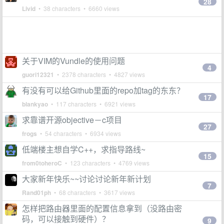
28
Livid
• 38 characters • 6660 views
关于VIM的Vundle的使用问题
4
guori12321
• 2378 characters • 4827 views
有没有可以给Github里面的repo加tag的东东？
17
blankyao
• 117 characters • 6921 views
求靠谱开源objective－c项目
27
frogs
• 54 characters • 6934 views
低端楼主想自学C++，求指导路线~
15
from0toheroC
• 123 characters • 4769 views
大家新年快乐~~讨论讨论新年新计划
7
Rand01ph
• 68 characters • 3617 views
怎样把路由器里面的配置信息拿到（没路由密
码，可以接触到硬件）？
9