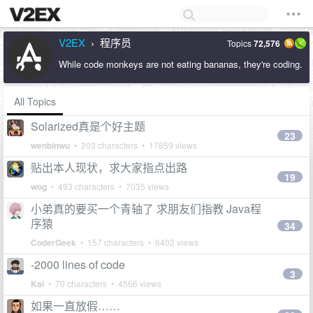
V2EX
程序员
Topics
72,576
›
While code monkeys are not eating bananas, they're coding.
All Topics
Solarized真是个好主题
23
wenbinwu
• 203 characters • 17859 views
贴出本人现状，求大家指点出路
19
wog
• 493 characters • 7035 views
小弟真的要买一个青轴了 求朋友们指教 Java程
序猿
34
CoderGeek
• 157 characters • 6402 views
-2000 lines of code
3
Kai
• 70 characters • 4566 views
如果一直放假……